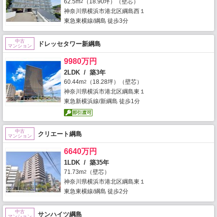
62.5m
（18.90坪）（壁芯）
2
神奈川県横浜市港北区綱島西１
東急東横線/綱島 徒歩3分
中古
ドレッセタワー新綱島
マンション
9980万円
2LDK / 築3年
60.44m
（18.28坪）（壁芯）
2
神奈川県横浜市港北区綱島東１
東急新横浜線/新綱島 徒歩1分
中古
クリエート綱島
マンション
6640万円
1LDK / 築35年
71.73m
（壁芯）
2
神奈川県横浜市港北区綱島東１
東急東横線/綱島 徒歩2分
中古
サンハイツ綱島
マンション