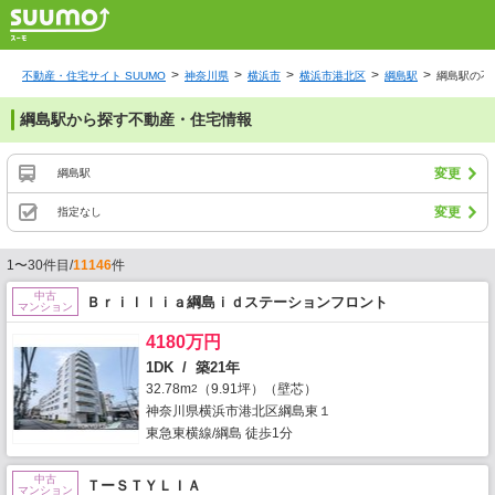
不動産・住宅サイト SUUMO
神奈川県
横浜市
横浜市港北区
綱島駅
綱島駅の不
綱島駅から探す不動産・住宅情報
変更
綱島駅
変更
指定なし
1〜30件目/
11146
件
中古
Ｂｒｉｌｌｉａ綱島ｉｄステーションフロント
マンション
4180万円
1DK / 築21年
32.78m
（9.91坪）（壁芯）
2
神奈川県横浜市港北区綱島東１
東急東横線/綱島 徒歩1分
中古
ＴーＳＴＹＬＩＡ
マンション