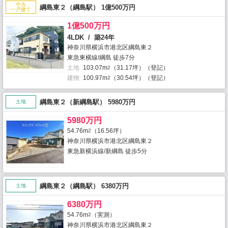
中古
綱島東２（綱島駅） 1億500万円
一戸建て
1億500万円
4LDK / 築24年
神奈川県横浜市港北区綱島東２
東急東横線/綱島 徒歩7分
土地
103.07m
（31.17坪）（登記）
2
建物
100.97m
（30.54坪）（登記）
2
綱島東２（新綱島駅） 5980万円
土地
5980万円
54.76m
（16.56坪）
2
神奈川県横浜市港北区綱島東２
東急新横浜線/新綱島 徒歩5分
綱島東２（綱島駅） 6380万円
土地
6380万円
54.76m
（実測）
2
神奈川県横浜市港北区綱島東２