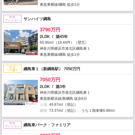
東急東横線/綱島 徒歩1分
中古
サンハイツ綱島
マンション
3790万円
2LDK / 築45年
60.96m
（18.44坪）（壁芯）
2
神奈川県横浜市港北区綱島東１
東急東横線/綱島 徒歩1分
中古
綱島東１（新綱島駅） 7050万円
一戸建て
7050万円
2LDK / 築3年
神奈川県横浜市港北区綱島東１
東急新横浜線/新綱島 徒歩6分
土地
49.87m
（登記）
2
建物
73.37m
（登記）、うち１階車庫6.88m
2
2
中古
綱島東パーク・ファミリア
マンション