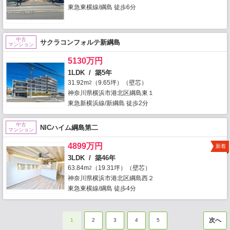
東急東横線/綱島 徒歩6分
中古
サクラコンフォルテ新綱島
マンション
5130万円
1LDK / 築5年
31.92m
（9.65坪）（壁芯）
2
神奈川県横浜市港北区綱島東１
東急新横浜線/新綱島 徒歩2分
中古
NICハイム綱島第二
マンション
4899万円
新着
3LDK / 築46年
63.84m
（19.31坪）（壁芯）
2
神奈川県横浜市港北区綱島西２
東急東横線/綱島 徒歩4分
次へ
1
2
3
4
5