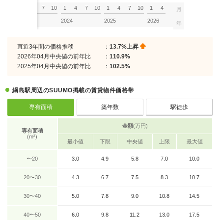
7
10
1
4
7
10
1
4
7
10
1
4
7
10
1
4
月
2023
2024
2025
2026
年
直近3年間の価格推移
：
13.7%上昇
2026年04月中央値の前年比
：
110.9%
2025年04月中央値の前年比
：
102.5%
綱島駅周辺のSUUMO掲載の賃貸物件価格帯
専有面積
築年数
駅徒歩
金額
(万円)
専有面積
(m²)
最小値
下限
中央値
上限
最大値
〜20
3.0
4.9
5.8
7.0
10.0
20〜30
4.3
6.7
7.5
8.3
10.7
30〜40
5.0
7.8
9.0
10.8
14.5
40〜50
6.0
9.8
11.2
13.0
17.5