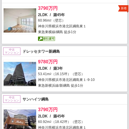
3790万円
新着
2LDK / 築45年
60.96m
（壁芯）
2
神奈川県横浜市港北区綱島東１
東急東横線/綱島 徒歩1分
中古
ドレッセタワー新綱島
マンション
9780万円
2LDK / 築3年
53.41m
（16.15坪）（壁芯）
2
神奈川県横浜市港北区綱島東１-9-10
東急新横浜線/新綱島 徒歩1分
中古
サンハイツ綱島
マンション
3790万円
2LDK / 築45年
60.92m
（18.42坪）（壁芯）
2
神奈川県横浜市港北区綱島東１