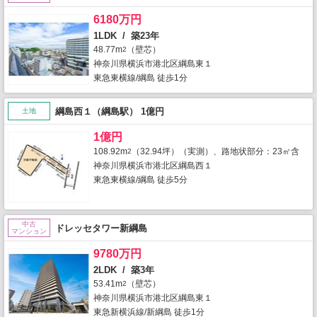
6180万円
1LDK / 築23年
48.77m
（壁芯）
2
神奈川県横浜市港北区綱島東１
東急東横線/綱島 徒歩1分
綱島西１（綱島駅） 1億円
土地
1億円
108.92m
（32.94坪）（実測）、路地状部分：23㎡含
2
神奈川県横浜市港北区綱島西１
東急東横線/綱島 徒歩5分
中古
ドレッセタワー新綱島
マンション
9780万円
2LDK / 築3年
53.41m
（壁芯）
2
神奈川県横浜市港北区綱島東１
東急新横浜線/新綱島 徒歩1分