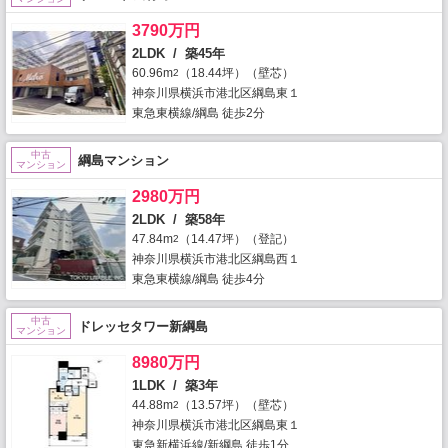
3790万円
2LDK / 築45年
60.96m
（18.44坪）（壁芯）
2
神奈川県横浜市港北区綱島東１
東急東横線/綱島 徒歩2分
中古
綱島マンション
マンション
2980万円
2LDK / 築58年
47.84m
（14.47坪）（登記）
2
神奈川県横浜市港北区綱島西１
東急東横線/綱島 徒歩4分
中古
ドレッセタワー新綱島
マンション
8980万円
1LDK / 築3年
44.88m
（13.57坪）（壁芯）
2
神奈川県横浜市港北区綱島東１
東急新横浜線/新綱島 徒歩1分