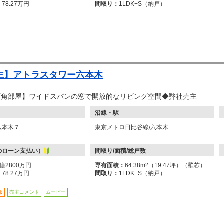
：
78.27万円
間取り：
1LDK+S（納戸）
主】アトラスタワー六本木
南西角部屋】ワイドスパンの窓で開放的なリビング空間◆弊社売主
沿線・駅
六本木７
東京メトロ日比谷線/六本木
のローン支払い）
間取り/面積/総戸数
3億2800万円
専有面積：
64.38m
2
（19.47坪）（壁芯）
：
78.27万円
間取り：
1LDK+S（納戸）
報
売主コメント
ムービー