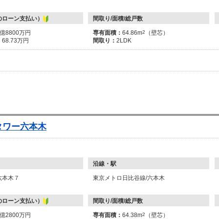
のローン支払い）
間取り/面積/総戸数
2億8800万円
専有面積：
64.86m
2
（壁芯）
：
68.73万円
間取り：
2LDK
タワー六本木
沿線・駅
六本木７
東京メトロ日比谷線/六本木
のローン支払い）
間取り/面積/総戸数
3億2800万円
専有面積：
64.38m
2
（壁芯）