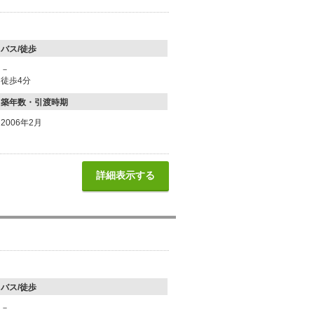
バス/徒歩
－
徒歩4分
築年数・引渡時期
2006年2月
詳細表示する
バス/徒歩
－