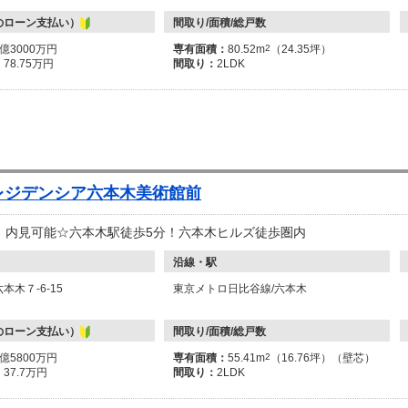
のローン支払い）
間取り/面積/総戸数
3億3000万円
専有面積：
80.52m
2
（24.35坪）
：
78.75万円
間取り：
2LDK
レジデンシア六本木美術館前
！内見可能☆六本木駅徒歩5分！六本木ヒルズ徒歩圏内
沿線・駅
本木７-6-15
東京メトロ日比谷線/六本木
のローン支払い）
間取り/面積/総戸数
1億5800万円
専有面積：
55.41m
2
（16.76坪）（壁芯）
：
37.7万円
間取り：
2LDK