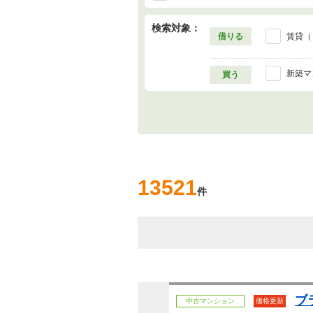
検索対象：
借りる
賃貸（
新築マ
買う
13521
件
ブ
中古マンション
価格更新