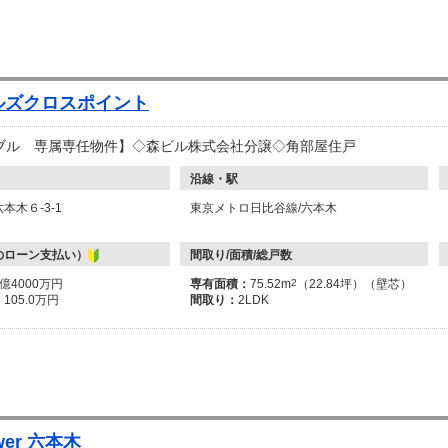
ルズクロスポイント
ブル 専属専任物件】◇森ビル株式会社分譲◇角部屋住戸
沿線・駅
本木６-3-1
東京メトロ日比谷線/六本木
のローン支払い）
間取り/面積/総戸数
4億4000万円
専有面積：
75.52m
2
（22.84坪）（壁芯）
：
105.0万円
間取り：
2LDK
ower 六本木