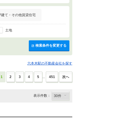
戸建て・その他賃貸住宅
土地
検索条件を変更する
六本木駅の不動産会社を探す
1
2
3
4
5
...
451
次へ
表示件数：