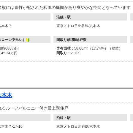
ス横には青竹が配された和風の庭園があり爽やかな空間となっています
沿線・駅
六本木７
東京メトロ日比谷線/六本木
のローン支払い）
間取り/面積/総戸数
1億9000万円
専有面積：
58.66m
2
（17.74坪）（壁芯）
：
45.34万円
間取り：
2LDK
六本木
れるルーフバルコニー付き最上階住戸
沿線・駅
木７-17-10
東京メトロ日比谷線/六本木