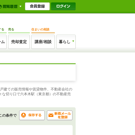
する
売る
住まいの相談
ーム
売却査定
講座/相談
暮らし
一戸建ての販売情報や賃貸物件、不動産会社の
々な切り口で六本木駅（東京都）の不動産売
この条件で