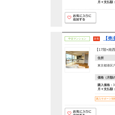
月々支払額
【売
中古マンション
新着
【17階×
住所
東京都港区
価格（月額
購入価格：
月々支払額
購入サポート情