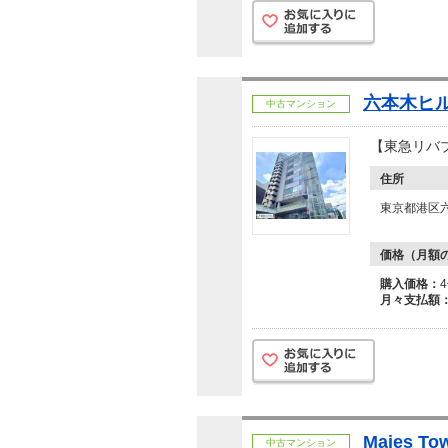
六本木ヒ
中古マンション
【東急リバ
住所
東京都港区六
価格（月額
購入価格：
月々支払額
Majes T
中古マンション