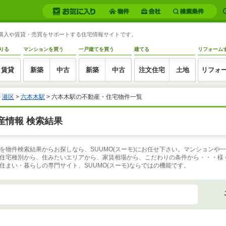
産購入や賃貸・売買をサポートする住宅情報サイトです。
りる
マンションを買う
一戸建てを買う
建てる
リフォーム
賃貸
新築
中古
新築
中古
注文住宅
土地
リフォ
>
港区
>
六本木駅
>
六本木駅の不動産・住宅物件一覧
産情報 検索結果
を物件検索結果からお探しなら、SUUMO(スーモ)にお任せ下さい。マンションや
住宅種別から、住みたいエリアから、家賃相場から、こだわりの条件から・・・様
まい・暮らしの専門サイト、SUUMO(スーモ)ならではの機能です。