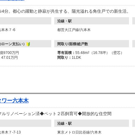
歩4分。都心の躍動と静寂が共生する、陽光溢れる角住戸での新生活。
沿線・駅
本木７-6
都営大江戸線/六本木
のローン支払い）
間取り/面積/総戸数
1億9700万円
専有面積：
55.48m
2
（16.78坪）（壁芯）
：
47.01万円
間取り：
1LDK
タワー六本木
フルリノベーション済◆ペット２匹飼育可◆開放的な住空間
沿線・駅
本木７-7-13
東京メトロ日比谷線/六本木