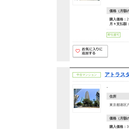
価格（月額
購入価格：
月々支払額
即引渡可
アトラス
中古マンション
-
住所
東京都港区
価格（月額
購入価格：