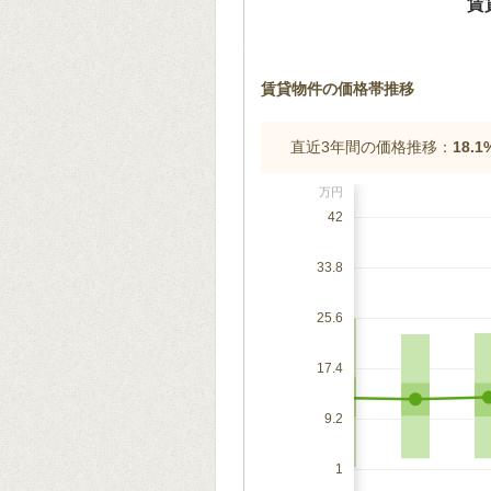
賃
賃貸物件の価格帯推移
直近3年間の価格推移：
18.
万円
42
33.8
25.6
17.4
9.2
1