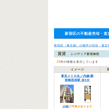
新宿区の不動産売却・査
新宿区（東京都）の物件の売却・査定
賃貸
レジディア新宿御苑
15
件の情報を表示しています
イメージ
東京メトロ丸ノ内線/新
宿御苑前駅 歩5分
19枚
の写真があります