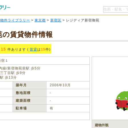
O物件ライブラリー
>
東京都
>
新宿区
> レジディア新宿御苑
苑の賃貸物件情報
15
件あります (
賃貸
は
15
件)
新宿１
線/新宿御苑前駅 歩5分
三丁目駅 歩9分
駅 歩13分
築年月
2006年10月
敷地面積
‐
建築面積
‐
駐車場
有
建物外観