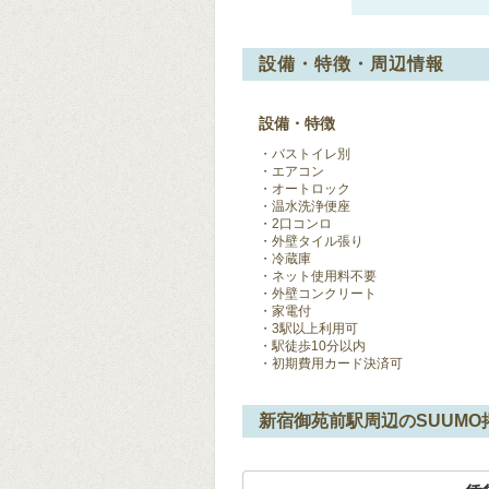
設備・特徴・周辺情報
設備・特徴
バストイレ別
エアコン
オートロック
温水洗浄便座
2口コンロ
外壁タイル張り
冷蔵庫
ネット使用料不要
外壁コンクリート
家電付
3駅以上利用可
駅徒歩10分以内
初期費用カード決済可
新宿御苑前駅周辺のSUUM