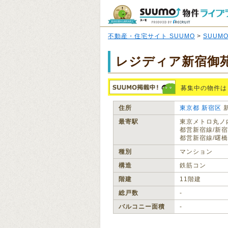
不動産・住宅サイト SUUMO
>
SUUM
レジディア新宿御
募集中の物件は
住所
東京都
新宿区
最寄駅
東京メトロ丸ノ内
都営新宿線/新宿
都営新宿線/曙橋
種別
マンション
構造
鉄筋コン
階建
11階建
総戸数
‐
バルコニー面積
‐