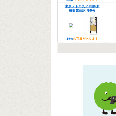
東京メトロ丸ノ内線/新
宿御苑前駅 歩5分
19枚
の写真があります