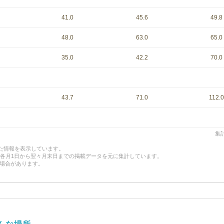
41.0
45.6
49.8
48.0
63.0
65.0
35.0
42.2
70.0
43.7
71.0
112.0
集計
した情報を表示しています。
、各月1日から翌々月末日までの掲載データを元に集計しています。
場合があります。