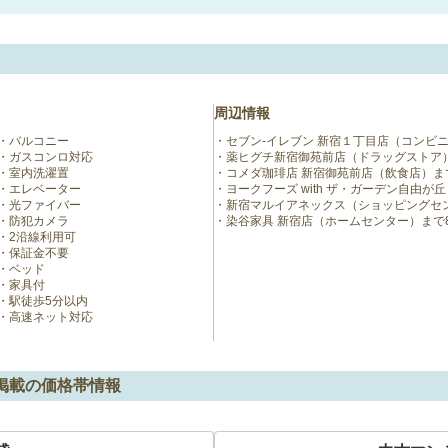
周辺情報
バルコニー
セブン-イレブン 新宿１丁目店（コンビニ
ガスコンロ対応
薬ヒグチ新宿御苑前店（ドラッグストア）
室内洗濯置
コメダ珈琲店 新宿御苑前店（飲食店）まで
エレベーター
ヨークフーズ with ザ・ガーデン自由が
光ファイバー
新宿マルイアネックス（ショッピングセン
防犯カメラ
染谷家具 新宿店（ホームセンター）まで8
2沿線利用可
保証金不要
ベッド
家具付
駅徒歩5分以内
高速ネット対応
O掲載の価格帯情報