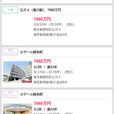
立川４（菊川駅） 7980万円
土地
7980万円
116.52m
（35.24坪）（登記）
2
東京都墨田区立川４
都営新宿線/菊川 徒歩3分
中古
セザール錦糸町
マンション
7980万円
1LDK / 築31年
52.17m
（15.78坪）（壁芯）
2
東京都墨田区立川４
都営新宿線/菊川 徒歩9分
中古
セザール錦糸町
マンション
7980万円
1LDK / 築31年