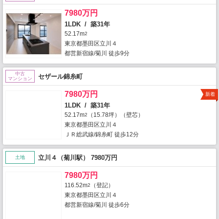
7980万円
1LDK / 築31年
52.17m
2
東京都墨田区立川４
都営新宿線/菊川 徒歩9分
中古
セザール錦糸町
マンション
7980万円
新着
1LDK / 築31年
52.17m
（15.78坪）（壁芯）
2
東京都墨田区立川４
ＪＲ総武線/錦糸町 徒歩12分
立川４（菊川駅） 7980万円
土地
7980万円
116.52m
（登記）
2
東京都墨田区立川４
都営新宿線/菊川 徒歩6分