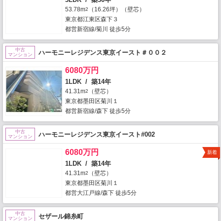
53.78m
（16.26坪）（壁芯）
2
東京都江東区森下３
都営新宿線/菊川 徒歩5分
中古
ハーモニーレジデンス東京イースト＃００２
マンション
6080万円
1LDK / 築14年
41.31m
（壁芯）
2
東京都墨田区菊川１
都営新宿線/森下 徒歩5分
中古
ハーモニーレジデンス東京イースト#002
マンション
6080万円
新着
1LDK / 築14年
41.31m
（壁芯）
2
東京都墨田区菊川１
都営大江戸線/森下 徒歩5分
中古
セザール錦糸町
マンション