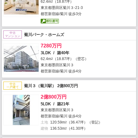
62.4m
（18.87坪）
2
東京都墨田区菊川３-21-3
都営新宿線/菊川 徒歩3分
中古
菊川パーク・ホームズ
マンション
7280万円
3LDK / 築40年
62.4m
（18.87坪）（壁芯）
2
東京都墨田区菊川３
都営新宿線/菊川 徒歩4分
中古
菊川３（菊川駅） 2億800万円
一戸建て
2億800万円
5LDK / 築21年
東京都墨田区菊川３
都営新宿線/菊川 徒歩4分
土地
120.59m
（36.47坪）（登記）
2
建物
136.53m
（41.30坪）
2