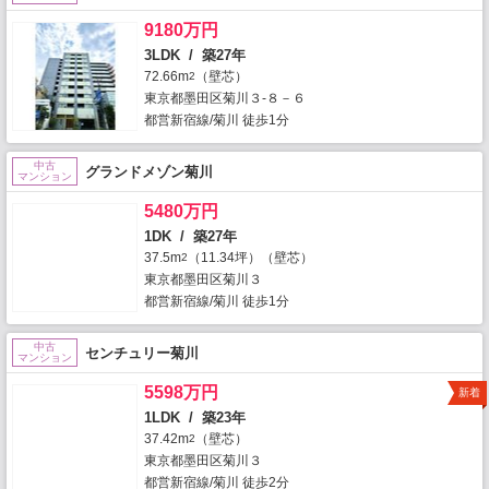
9180万円
3LDK / 築27年
72.66m
（壁芯）
2
東京都墨田区菊川３-８－６
都営新宿線/菊川 徒歩1分
中古
グランドメゾン菊川
マンション
5480万円
1DK / 築27年
37.5m
（11.34坪）（壁芯）
2
東京都墨田区菊川３
都営新宿線/菊川 徒歩1分
中古
センチュリー菊川
マンション
5598万円
新着
1LDK / 築23年
37.42m
（壁芯）
2
東京都墨田区菊川３
都営新宿線/菊川 徒歩2分