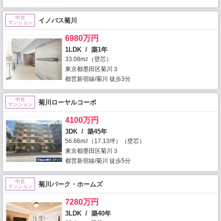
中古
イノバス菊川
マンション
6980万円
1LDK / 築1年
33.08m
（壁芯）
2
東京都墨田区菊川３
都営新宿線/菊川 徒歩3分
中古
菊川ローヤルコーポ
マンション
4100万円
3DK / 築45年
56.66m
（17.13坪）（壁芯）
2
東京都墨田区菊川３
都営新宿線/菊川 徒歩5分
中古
菊川パーク・ホームズ
マンション
7280万円
3LDK / 築40年