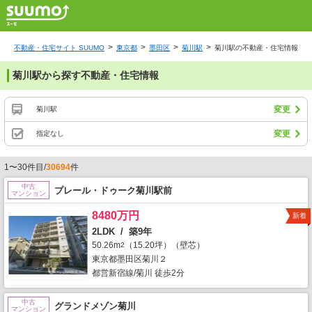
不動産・住宅サイト SUUMO
東京都
墨田区
菊川駅
菊川駅の不動産・住宅情報
菊川駅から探す不動産・住宅情報
変更
菊川駅
変更
指定なし
1〜30件目/
30694
件
中古
プレール・ドゥーク菊川駅前
マンション
8480万円
新着
2LDK / 築9年
50.26m
（15.20坪）（壁芯）
2
東京都墨田区菊川２
都営新宿線/菊川 徒歩2分
中古
グランドメゾン菊川
マンション