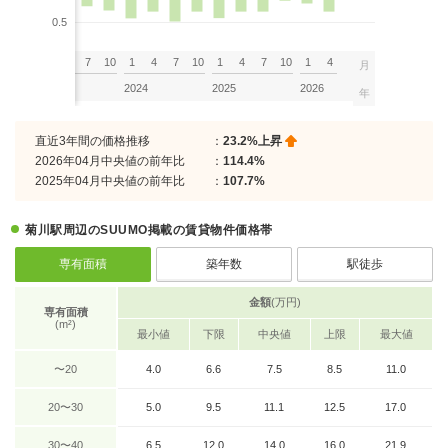
0.5
7
10
1
4
7
10
1
4
7
10
1
4
7
10
1
4
月
2023
2024
2025
2026
年
直近3年間の価格推移
：
23.2%上昇
2026年04月中央値の前年比
：
114.4%
2025年04月中央値の前年比
：
107.7%
菊川駅周辺のSUUMO掲載の賃貸物件価格帯
専有面積
築年数
駅徒歩
金額
(万円)
専有面積
(m²)
最小値
下限
中央値
上限
最大値
〜20
4.0
6.6
7.5
8.5
11.0
20〜30
5.0
9.5
11.1
12.5
17.0
30〜40
6.5
12.0
14.0
16.0
21.9