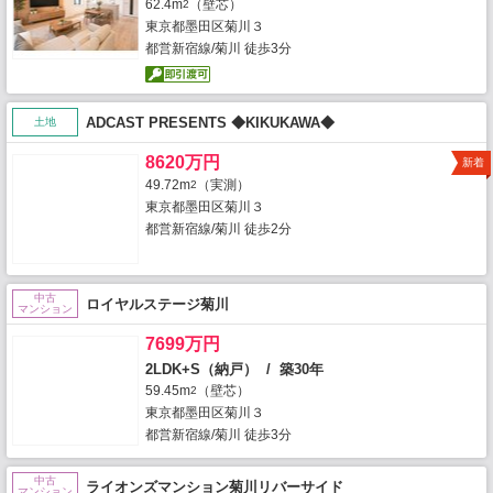
62.4m
（壁芯）
2
東京都墨田区菊川３
都営新宿線/菊川 徒歩3分
ADCAST PRESENTS ◆KIKUKAWA◆
土地
8620万円
新着
49.72m
（実測）
2
東京都墨田区菊川３
都営新宿線/菊川 徒歩2分
中古
ロイヤルステージ菊川
マンション
7699万円
2LDK+S（納戸） / 築30年
59.45m
（壁芯）
2
東京都墨田区菊川３
都営新宿線/菊川 徒歩3分
中古
ライオンズマンション菊川リバーサイド
マンション