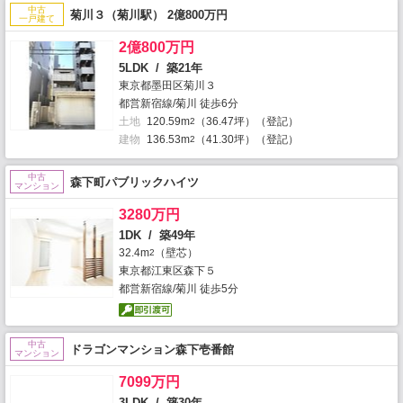
中古
菊川３（菊川駅） 2億800万円
一戸建て
2億800万円
5LDK / 築21年
東京都墨田区菊川３
都営新宿線/菊川 徒歩6分
土地
120.59m
（36.47坪）（登記）
2
建物
136.53m
（41.30坪）（登記）
2
中古
森下町パブリックハイツ
マンション
3280万円
1DK / 築49年
32.4m
（壁芯）
2
東京都江東区森下５
都営新宿線/菊川 徒歩5分
中古
ドラゴンマンション森下壱番館
マンション
7099万円
3LDK / 築30年