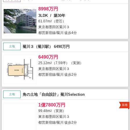
8998万円
3LDK / 築30年
61.07m
（壁芯）
2
東京都墨田区菊川３
都営新宿線/菊川 徒歩4分
菊川３（菊川駅） 6490万円
土地
6490万円
25.12m
（7.59坪）（実測）
2
東京都墨田区菊川３
都営新宿線/菊川 徒歩2分
角の土地「自由設計」菊川Selection
土地
1億7800万円
新着
99.48m
（実測）
2
東京都墨田区菊川３
都営新宿線/菊川 徒歩2分