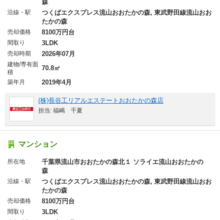
森
沿線・駅
つくばエクスプレス流山おおたかの森, 東武野田線流山おお
たかの森
売却価格
8100万円台
間取り
3LDK
売却時期
2026年07月
建物/専有面
70.8㎡
積
築年月
2019年4月
(株)長谷工リアルエステートおおたかの森店
担当: 福嶋 千夏
マンション
所在地
千葉県流山市おおたかの森北１ ソライエ流山おおたかの
森
沿線・駅
つくばエクスプレス流山おおたかの森, 東武野田線流山おお
たかの森
売却価格
8100万円台
間取り
3LDK