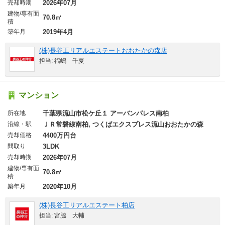
売却時期
2026年07月
建物/専有面
70.8㎡
積
築年月
2019年4月
(株)長谷工リアルエステートおおたかの森店
担当: 福嶋 千夏
マンション
所在地
千葉県流山市松ケ丘１ アーバンパレス南柏
沿線・駅
ＪＲ常磐線南柏, つくばエクスプレス流山おおたかの森
売却価格
4400万円台
間取り
3LDK
売却時期
2026年07月
建物/専有面
70.8㎡
積
築年月
2020年10月
(株)長谷工リアルエステート柏店
担当: 宮脇 大輔