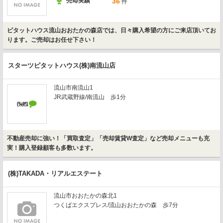
売却実績
36
件
ピタットハウス流山おおたかの森店では、日々購入希望の方にご来店頂いてお
ります。ご売却はお任せ下さい！
スターツピタットハウス(株)南流山店
流山市南流山1
JR武蔵野線/南流山 歩1分
不動産売却に強い！「買取査定」「売却賃貸W査定」など売却メニューも充
実！購入登録顧客も多数います。
(株)TAKADA・リアルエステート
流山市おおたかの森北1
つくばエクスプレス/流山おおたかの森 歩7分