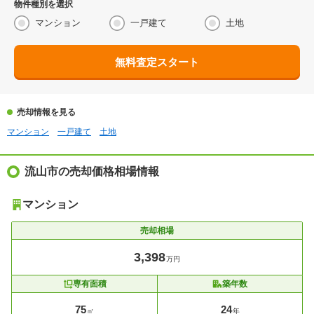
物件種別を選択
マンション
一戸建て
土地
無料査定スタート
売却情報を見る
マンション
一戸建て
土地
流山市の売却価格相場情報
マンション
売却相場
3,398
万円
専有面積
築年数
75
24
㎡
年