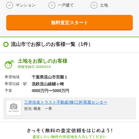
マンション
一戸建て
土地
無料査定スタート
流山市でお探しのお客様一覧（1件）
土地をお探しのお客様
情報登録日 2026/4/14
希望地域
千葉県流山市宮園１
希望沿線・駅
流鉄流山線鰭ヶ崎
予算
4000万円〜5000万円
三井住友トラスト不動産(株)三軒茶屋センター
担当: 横倉 一希