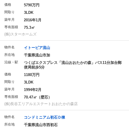
価格
5790万円
間取り
3LDK
築年月
2016年1月
専有面積
75.3㎡
(株)スターホームズ
物件名
イトーピア流山
所在地
千葉県流山市加
沿線・駅
つくばエクスプレス「流山おおたかの森」バス11分加台郵
便局前歩5分
価格
1180万円
間取り
3LDK
築年月
1994年2月
専有面積
70.47㎡（壁芯）
(株)長谷工リアルエステートおおたかの森店
物件名
コンドミニアム初石Ｄ棟
所在地
千葉県流山市西初石