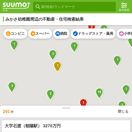
条件変更
みかさ幼稚園
周辺の不動産・住宅検索結果
1
6
3
2
2
コンビニ
スーパー
病院
ドラッグストア・薬局
小学
1
1
2
1
1
3
1
18
2
1
1
291
閉じる
2
件
1
1
1
2
1
大字石渡（朝陽駅） 3270万円
1