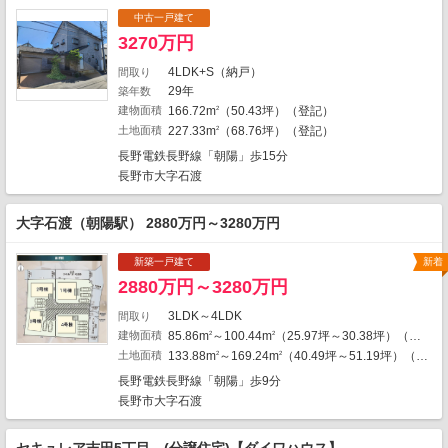
中古一戸建て
3270万円
4LDK+S（納戸）
間取り
1
29年
築年数
建物面積
166.72m
（50.43坪）（登記）
2
4
土地面積
227.33m
（68.76坪）（登記）
2
1
長野電鉄長野線「朝陽」歩15分
長野市大字石渡
1
2
1
5
大字石渡（朝陽駅） 2880万円～3280万円
6
1
新築一戸建て
新着
1
2880万円～3280万円
4
8
3LDK～4LDK
間取り
2
建物面積
85.86m
～100.44m
（25.97坪～30.38坪）（登記）
4
2
2
土地面積
133.88m
～169.24m
（40.49坪～51.19坪）（登記）
2
2
4
地図の種類
4
長野電鉄長野線「朝陽」歩9分
長野市大字石渡