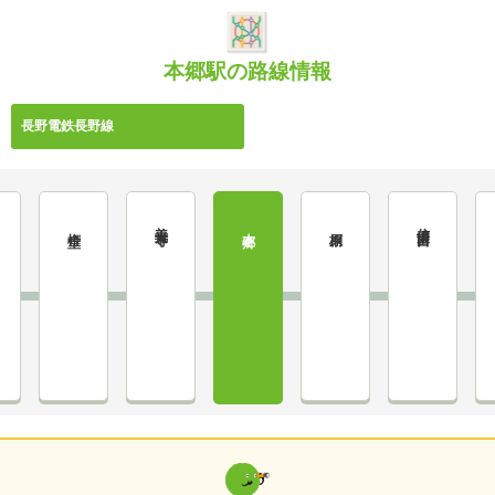
本郷駅の路線情報
長野電鉄長野線
善光寺下
信濃吉田
権堂
本郷
桐原