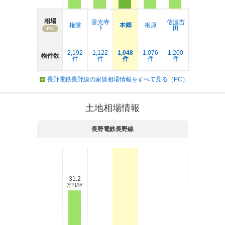
相場
善光寺
信濃吉
権堂
本郷
桐原
下
田
PC
2,192
1,122
1,048
1,076
1,200
物件数
件
件
件
件
件
長野電鉄長野線の家賃相場情報をすべて見る（PC）
土地相場情報
長野電鉄長野線
31.2
万円/坪