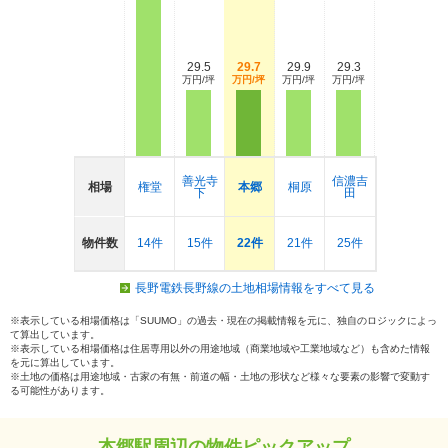
29.5
29.7
29.9
29.3
万円/坪
万円/坪
万円/坪
万円/坪
善光寺
信濃吉
相場
権堂
本郷
桐原
下
田
物件数
14件
15件
22件
21件
25件
長野電鉄長野線の土地相場情報をすべて見る
※表示している相場価格は「SUUMO」の過去・現在の掲載情報を元に、独自のロジックによっ
て算出しています。
※表示している相場価格は住居専用以外の用途地域（商業地域や工業地域など）も含めた情報
を元に算出しています。
※土地の価格は用途地域・古家の有無・前道の幅・土地の形状など様々な要素の影響で変動す
る可能性があります。
本郷駅周辺の物件ピックアップ