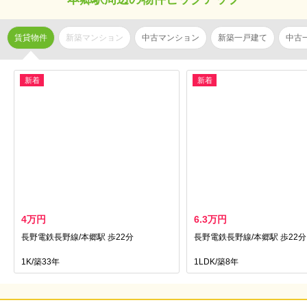
賃貸物件
新築マンション
中古マンション
新築一戸建て
中古
新着
新着
4万円
6.3万円
長野電鉄長野線/本郷駅 歩22分
長野電鉄長野線/本郷駅 歩22分
1K/築33年
1LDK/築8年