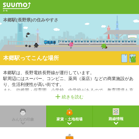
本郷駅(長野県)の住みやすさ
本郷駅ってこんな場所
本郷駅は、長野電鉄長野線が運行しています。
駅周辺にはスーパー、コンビニ、薬局（薬店）などの商業施設があ
り、生活利便性が高い街です。
また、幼稚園・保育園、小学校、中学校があるので、教育環境も充
実しています。
続きを読む
※掲載しているアクセス情報は2021年3月時点のものです。
※経路情報、所要時間情報は平日・日中の標準的な所要時間での乗り換え経路を採用していま
す。
路線情報
家賃・土地相場
みんなの印象