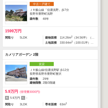
中古一戸建て
ＪＲ飯山線「信濃浅野」歩7分
長野市豊野町浅野
築年数
48年
1599万円
2
間取り
5LDK
建物面積
114.26m
（34.56坪）（登記）
2
土地面積
330.64m
（100.01坪）（登記）
カメリアガーデン 2階
賃貸
ＪＲ飯山線/信濃浅野駅 歩12分
長野県長野市豊野町蟹沢
築年数
29年
建物階数
2階/3階建
5.9万円
(管理費3000円)
5.9万円
-
2
間取り
3LDK
専有面積
63m