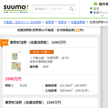
物件
賃貸
新築マンショ
不動産・住宅サイト SUUMO
長野県
長野市
信濃浅野駅
信濃浅野駅の
12
信濃浅野駅
(長野県)の不動産・住宅検索結果
件)
(
豊野町浅野（信濃浅野駅） 1599万円
新着
中古一戸建て
ＪＲ飯山線「信濃浅野」歩7分
長野市豊野町浅野
築年数
48年
1599万円
2
間取り
5LDK
建物面積
114.26m
（34.56坪）
2
土地面積
330.64m
（100.01坪）（登記）
豊野町浅野（信濃浅野駅） 1599万円