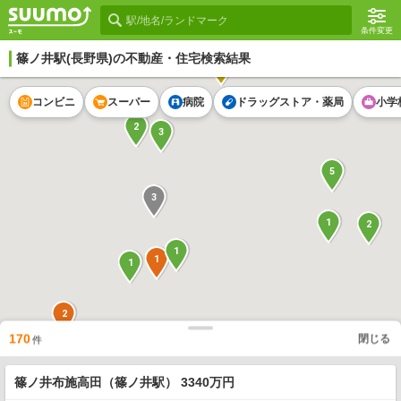
条件変更
篠ノ井駅
(長野県)の不動産・住宅検索結果
1
コンビニ
スーパー
病院
ドラッグストア・薬局
小学
2
3
5
3
1
2
1
1
1
2
170
閉じる
件
3
篠ノ井布施高田（篠ノ井駅） 3340万円