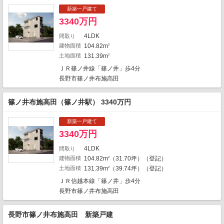
1
新築一戸建て
1
3340万円
3
1
2
4LDK
間取り
1
建物面積
104.82m
2
1
土地面積
131.39m
2
1
ＪＲ篠ノ井線「篠ノ井」歩4分
1
長野市篠ノ井布施高田
1
1
1
篠ノ井布施高田（篠ノ井駅） 3340万円
新築一戸建て
4
3
9
3340万円
4LDK
間取り
1
建物面積
104.82m
（31.70坪）（登記）
2
土地面積
131.39m
（39.74坪）（登記）
2
ＪＲ信越本線「篠ノ井」歩4分
地図の種類
1
長野市篠ノ井布施高田
長野市篠ノ井布施高田 新築戸建