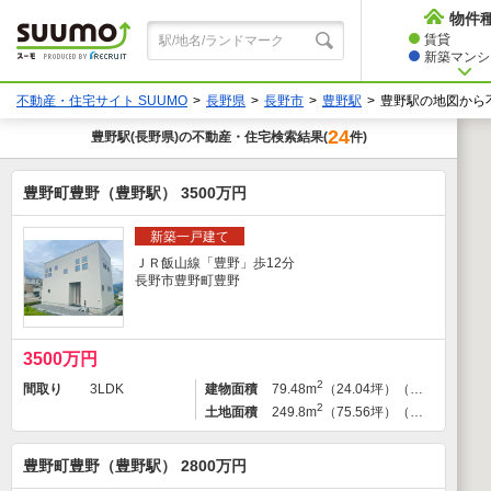
物件
賃貸
新築マンショ
不動産・住宅サイト SUUMO
長野県
長野市
豊野駅
豊野駅の地図から
24
豊野駅
(長野県)の不動産・住宅検索結果
件)
(
豊野町豊野（豊野駅） 3500万円
新築一戸建て
ＪＲ飯山線「豊野」歩12分
長野市豊野町豊野
3500万円
2
間取り
3LDK
建物面積
79.48m
（24.04坪）（登記）
2
土地面積
249.8m
（75.56坪）（登記）
豊野町豊野（豊野駅） 2800万円