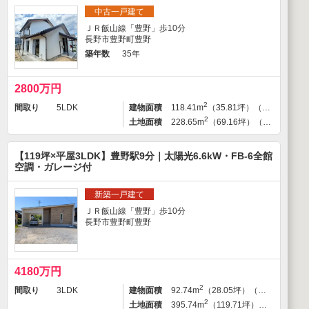
中古一戸建て
ＪＲ飯山線「豊野」歩10分
長野市豊野町豊野
築年数
35年
2800万円
2
間取り
5LDK
建物面積
118.41m
（35.81坪）（登記）
2
土地面積
228.65m
（69.16坪）（登記）
【119坪×平屋3LDK】豊野駅9分｜太陽光6.6kW・FB-6全館
空調・ガレージ付
新築一戸建て
ＪＲ飯山線「豊野」歩10分
長野市豊野町豊野
4180万円
2
間取り
3LDK
建物面積
92.74m
（28.05坪）（登記）
2
土地面積
395.74m
（119.71坪）（登記）