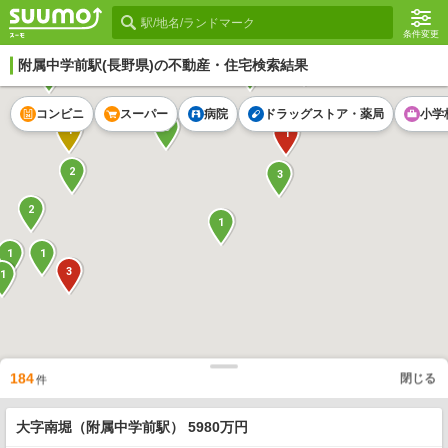
条件変更
1
附属中学前駅
(長野県)の不動産・住宅検索結果
3
1
コンビニ
スーパー
病院
ドラッグストア・薬局
小学
3
1
1
2
3
2
1
1
1
3
1
184
閉じる
件
大字南堀（附属中学前駅） 5980万円