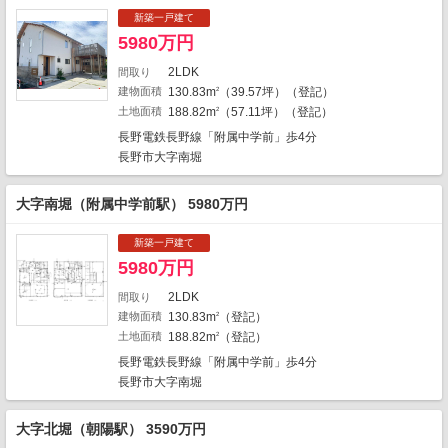
新築一戸建て
5980万円
2
2LDK
間取り
建物面積
130.83m
（39.57坪）（登記）
1
2
1
土地面積
188.82m
（57.11坪）（登記）
2
1
長野電鉄長野線「附属中学前」歩4分
長野市大字南堀
1
1
1
大字南堀（附属中学前駅） 5980万円
新築一戸建て
1
5980万円
4
2LDK
間取り
建物面積
130.83m
（登記）
2
1
土地面積
188.82m
（登記）
2
3
長野電鉄長野線「附属中学前」歩4分
地図の種類
長野市大字南堀
大字北堀（朝陽駅） 3590万円