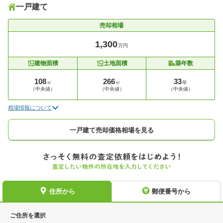
一戸建て
売却相場
1,300
万円
建物面積
土地面積
築年数
108
266
33
㎡
㎡
年
（中央値）
（中央値）
（中央値）
相場情報について
一戸建て売却価格相場を見る
住所から
郵便番号から
ご住所を選択