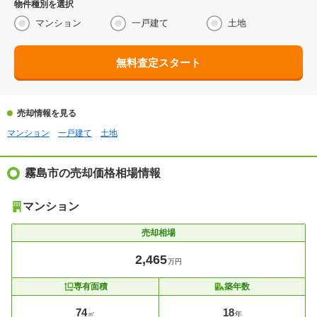
物件種別を選択
マンション
一戸建て
土地
無料査定スタート
売却情報を見る
マンション
一戸建て
土地
霧島市の売却価格相場情報
マンション
売却相場
2,465
万円
専有面積
築年数
74
18
㎡
年