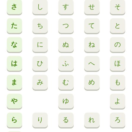
さ
し
す
せ
そ
た
ち
つ
て
と
な
に
ぬ
ね
の
は
ひ
ふ
へ
ほ
ま
み
む
め
も
や
ゆ
よ
ら
り
る
れ
ろ