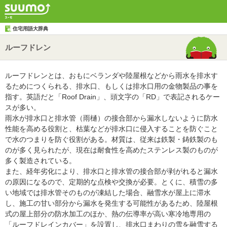
住宅用語大辞典
ルーフドレン
ルーフドレンとは、おもにベランダや陸屋根などから雨水を排水す
るためにつくられる、排水口、もしくは排水口用の金物製品の事を
指す。英語だと「Roof Drain」、頭文字の「RD」で表記されるケー
スが多い。
雨水が排水口と排水管（雨樋）の接合部から漏水しないように防水
性能を高める役割と、枯葉などが排水口に侵入することを防ぐこと
で水のつまりを防ぐ役割がある。材質は、従来は鉄製・鋳鉄製のも
のが多く見られたが、現在は耐食性を高めたステンレス製のものが
多く製造されている。
また、経年劣化により、排水口と排水管の接合部が剥がれると漏水
の原因になるので、定期的な点検や交換が必要。とくに、積雪の多
い地域では排水管そのものが凍結した場合、融雪水が屋上に滞水
し、施工の甘い部分から漏水を発生する可能性があるため、陸屋根
式の屋上部分の防水加工のほか、熱の伝導率が高い寒冷地専用の
「ルーフドレインカバー」を設置し、排水口まわりの雪を融雪する