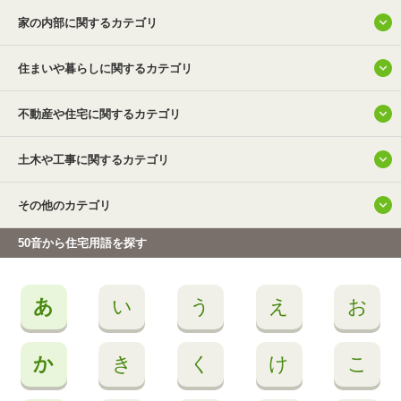
ストレーナー
家の内部に関するカテゴリ
CATV(ケーブルテレビ)
住まいや暮らしに関するカテゴリ
テレビモニター付きドアホン(テレビモニターツキドアホン)
不動産や住宅に関するカテゴリ
土木や工事に関するカテゴリ
その他のカテゴリ
50音から住宅用語を探す
あ
い
う
え
お
か
き
く
け
こ