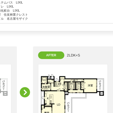
テムバス LIXIL
レ LIXIL
化粧台 LIXIL
材 住友林業クレスト
イル 名古屋モザイク
2LDK+S
AFTER