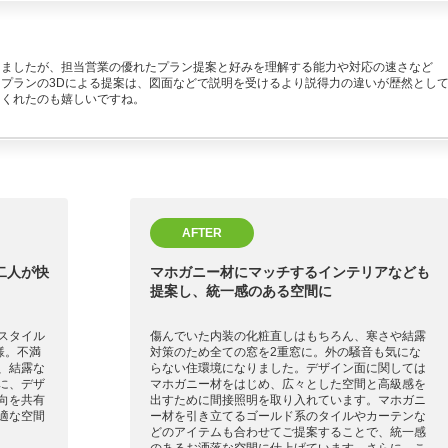
きましたが、担当営業の優れたプラン提案と好みを理解する能力や対応の速さなど
プランの3Dによる提案は、図面などで説明を受けるより説得力の違いが歴然とし
てくれたのも嬉しいですね。
AFTER
二人が快
マホガニー材にマッチするインテリアなども
提案し、統一感のある空間に
スタイル
傷んでいた内装の化粧直しはもちろん、寒さや結露
様。不満
対策のため全ての窓を2重窓に。外の騒音も気にな
、結露な
らない住環境になりました。デザイン面に関しては
に、デザ
マホガニー材をはじめ、広々とした空間と高級感を
向を共有
出すために間接照明を取り入れています。マホガニ
適な空間
ー材を引き立てるゴールド系のタイルやカーテンな
どのアイテムも合わせてご提案することで、統一感