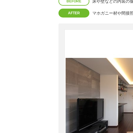
床や壁などの内装の
BEFORE
マホガニー材や間接
AFTER