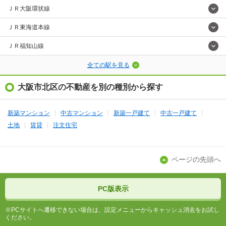
ＪＲ大阪環状線
ＪＲ東海道本線
ＪＲ福知山線
全ての駅を見る
大阪市北区の不動産を別の種別から探す
新築マンション
中古マンション
新築一戸建て
中古一戸建て
土地
賃貸
注文住宅
ページの先頭へ
PC版表示
※PCサイトへ遷移できない場合は、設定メニューからキャッシュ消去をお試し
ください。