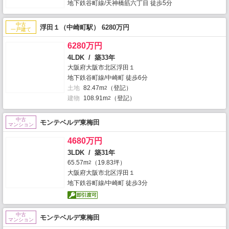
地下鉄谷町線/天神橋筋六丁目 徒歩5分
中古
浮田１（中崎町駅） 6280万円
一戸建て
6280万円
4LDK / 築33年
大阪府大阪市北区浮田１
地下鉄谷町線/中崎町 徒歩6分
土地
82.47m
（登記）
2
建物
108.91m
（登記）
2
中古
モンテベルデ東梅田
マンション
4680万円
3LDK / 築31年
65.57m
（19.83坪）
2
大阪府大阪市北区浮田１
地下鉄谷町線/中崎町 徒歩3分
中古
モンテベルデ東梅田
マンション