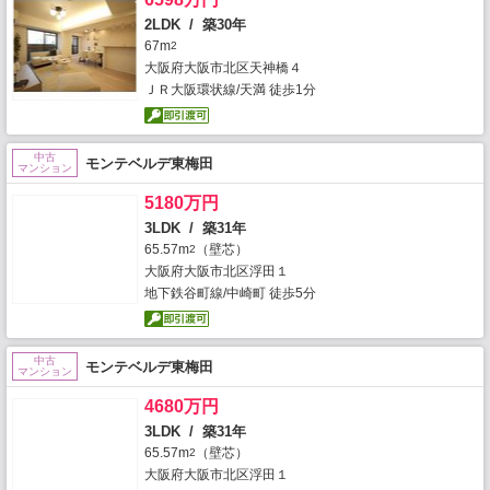
2LDK / 築30年
67m
2
大阪府大阪市北区天神橋４
ＪＲ大阪環状線/天満 徒歩1分
中古
モンテベルデ東梅田
マンション
5180万円
3LDK / 築31年
65.57m
（壁芯）
2
大阪府大阪市北区浮田１
地下鉄谷町線/中崎町 徒歩5分
中古
モンテベルデ東梅田
マンション
4680万円
3LDK / 築31年
65.57m
（壁芯）
2
大阪府大阪市北区浮田１