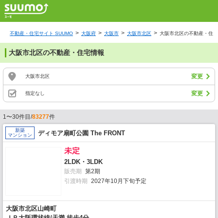
不動産・住宅サイト SUUMO
大阪府
大阪市
大阪市北区
大阪市北区の不動産・住宅
大阪市北区の不動産・住宅情報
変更
大阪市北区
変更
指定なし
1〜30件目/
83277
件
新築
ディモア扇町公園 The FRONT
マンション
未定
2LDK・3LDK
販売期
第2期
引渡時期
2027年10月下旬予定
大阪市北区山崎町
ＪＲ大阪環状線/天満 徒歩4分