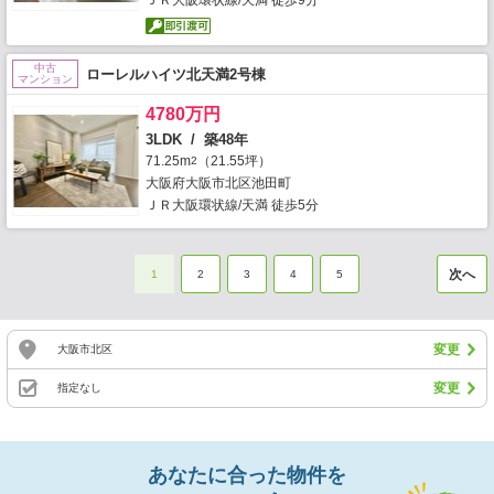
ＪＲ大阪環状線/天満 徒歩9分
中古
ローレルハイツ北天満2号棟
マンション
4780万円
3LDK / 築48年
71.25m
（21.55坪）
2
大阪府大阪市北区池田町
ＪＲ大阪環状線/天満 徒歩5分
次へ
1
2
3
4
5
変更
大阪市北区
変更
指定なし
あなたに合った物件を