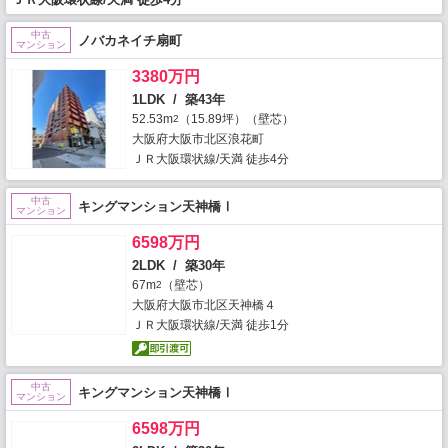
中古
ノバカネイチ扇町
マンション
3380万円
1LDK / 築43年
52.53m
（15.89坪）（壁芯）
2
大阪府大阪市北区浪花町
ＪＲ大阪環状線/天満 徒歩4分
中古
キングマンション天神橋Ⅰ
マンション
6598万円
2LDK / 築30年
67m
（壁芯）
2
大阪府大阪市北区天神橋４
ＪＲ大阪環状線/天満 徒歩1分
中古
キングマンション天神橋Ⅰ
マンション
6598万円