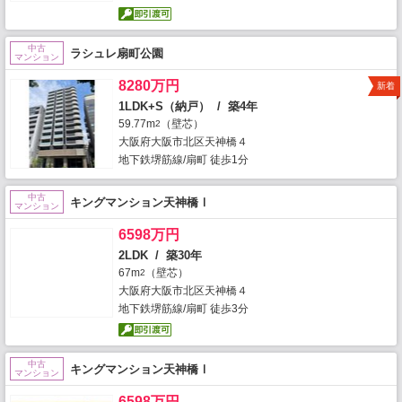
中古
ラシュレ扇町公園
マンション
8280万円
新着
1LDK+S（納戸） / 築4年
59.77m
（壁芯）
2
大阪府大阪市北区天神橋４
地下鉄堺筋線/扇町 徒歩1分
中古
キングマンション天神橋Ⅰ
マンション
6598万円
2LDK / 築30年
67m
（壁芯）
2
大阪府大阪市北区天神橋４
地下鉄堺筋線/扇町 徒歩3分
中古
キングマンション天神橋Ⅰ
マンション
6598万円