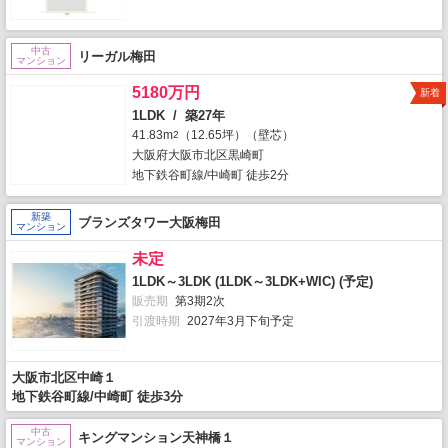
中古
リーガル梅田
マンション
5180万円
新着
1LDK / 築27年
41.83m
（12.65坪）（壁芯）
2
大阪府大阪市北区黒崎町
地下鉄谷町線/中崎町 徒歩2分
新築
ブランズタワー大阪梅田
マンション
未定
1LDK～3LDK (1LDK～3LDK+WIC) (予定)
販売期
第3期2次
引渡時期
2027年3月下旬予定
大阪市北区中崎１
地下鉄谷町線/中崎町 徒歩3分
中古
キングマンション天神橋１
マンション