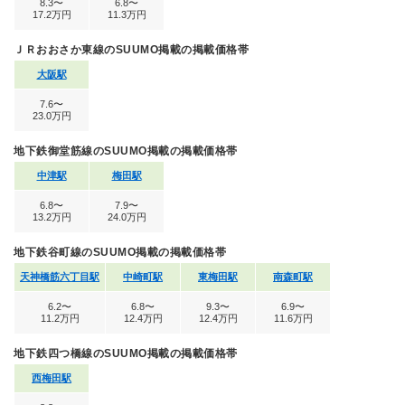
8.3〜
6.8〜
17.2万円
11.3万円
ＪＲおおさか東線のSUUMO掲載の掲載価格帯
大阪駅
7.6〜
23.0万円
地下鉄御堂筋線のSUUMO掲載の掲載価格帯
中津駅
梅田駅
6.8〜
7.9〜
13.2万円
24.0万円
地下鉄谷町線のSUUMO掲載の掲載価格帯
天神橋筋六丁目駅
中崎町駅
東梅田駅
南森町駅
6.2〜
6.8〜
9.3〜
6.9〜
11.2万円
12.4万円
12.4万円
11.6万円
地下鉄四つ橋線のSUUMO掲載の掲載価格帯
西梅田駅