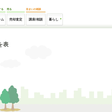
する
売る
住まいの相談
ーム
売却査定
講座/相談
暮らし
を表