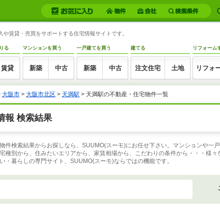
購入や賃貸・売買をサポートする住宅情報サイトです。
りる
マンションを買う
一戸建てを買う
建てる
リフォーム
賃貸
新築
中古
新築
中古
注文住宅
土地
リフォ
>
大阪市
>
大阪市北区
>
天満駅
>
天満駅の不動産・住宅物件一覧
情報 検索結果
物件検索結果からお探しなら、SUUMO(スーモ)にお任せ下さい。マンションや一
宅種別から、住みたいエリアから、家賃相場から、こだわりの条件から・・・様々
・暮らしの専門サイト、SUUMO(スーモ)ならではの機能です。