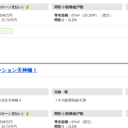
のローン支払い）
間取り/面積/総戸数
6598万円
専有面積：
67m
2
（20.26坪）（壁芯）
：
15.74万円
間取り：
2LDK
コメント
ンション天神橋Ⅰ
沿線・駅
市北区天神橋４
ＪＲ大阪環状線/天満
のローン支払い）
間取り/面積/総戸数
6598万円
専有面積：
67m
2
（壁芯）
：
15.74万円
間取り：
2LDK