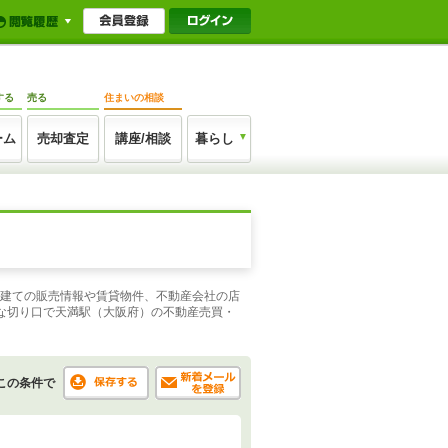
する
売る
住まいの相談
ーム
売却査定
講座/相談
暮らし
戸建ての販売情報や賃貸物件、不動産会社の店
な切り口で天満駅（大阪府）の不動産売買・
この条件で