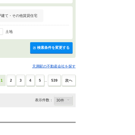
戸建て・その他賃貸住宅
土地
検索条件を変更する
天満駅の不動産会社を探す
1
2
3
4
5
...
539
次へ
表示件数：