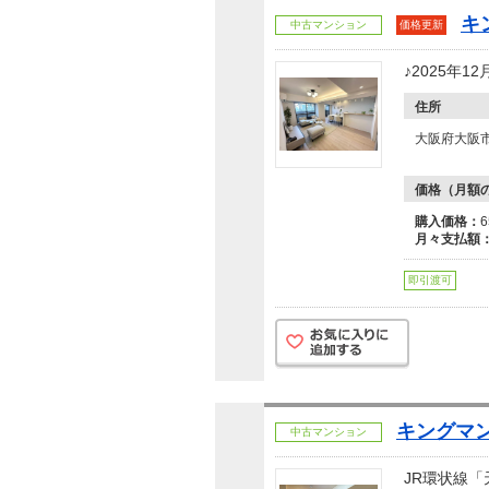
キ
中古マンション
価格更新
♪2025年
住所
大阪府大阪市
価格（月額
購入価格：
月々支払額
即引渡可
キングマ
中古マンション
JR環状線「