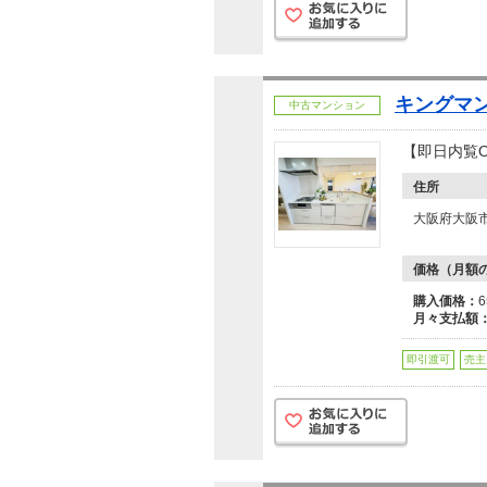
キングマ
中古マンション
【即日内覧
住所
大阪府大阪
価格（月額
購入価格：
月々支払額
即引渡可
売主