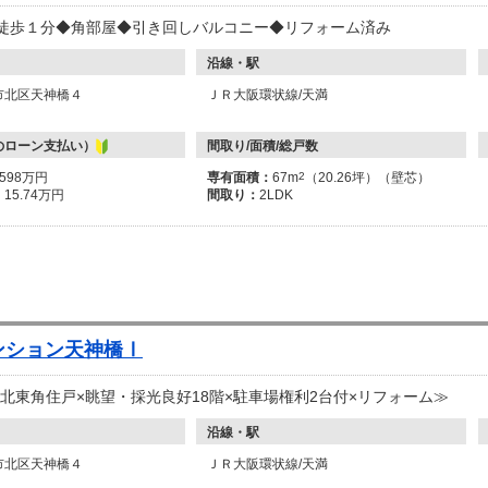
駅徒歩１分◆角部屋◆引き回しバルコニー◆リフォーム済み
沿線・駅
市北区天神橋４
ＪＲ大阪環状線/天満
のローン支払い）
間取り/面積/総戸数
6598万円
専有面積：
67m
2
（20.26坪）（壁芯）
：
15.74万円
間取り：
2LDK
ンション天神橋Ⅰ
北東角住戸×眺望・採光良好18階×駐車場権利2台付×リフォーム≫
沿線・駅
市北区天神橋４
ＪＲ大阪環状線/天満