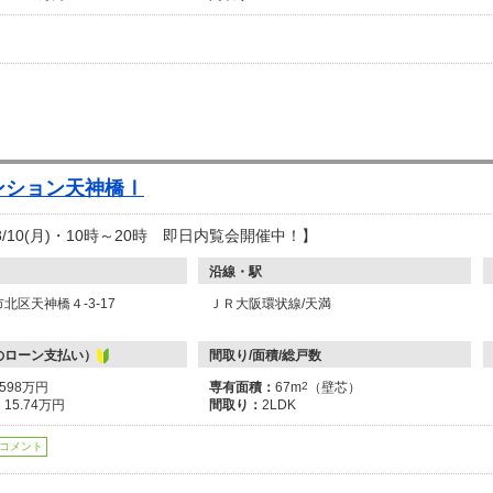
ンション天神橋Ⅰ
～8/10(月)・10時～20時 即日内覧会開催中！】
沿線・駅
北区天神橋４-3-17
ＪＲ大阪環状線/天満
のローン支払い）
間取り/面積/総戸数
6598万円
専有面積：
67m
2
（壁芯）
：
15.74万円
間取り：
2LDK
コメント