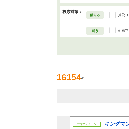
検索対象：
借りる
賃貸（
新築マ
買う
16154
件
キングマ
中古マンション