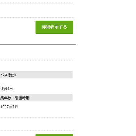
詳細表示する
バス/徒歩
－
徒歩1分
築年数・引渡時期
1997年7月