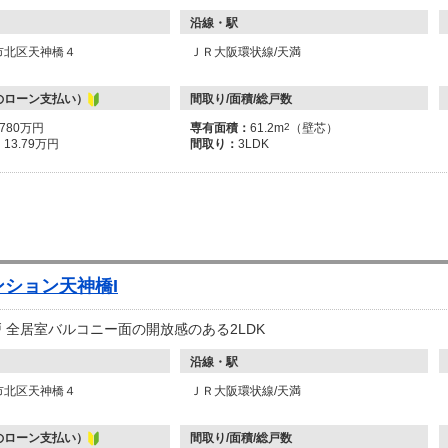
沿線・駅
市北区天神橋４
ＪＲ大阪環状線/天満
のローン支払い）
間取り/面積/総戸数
5780万円
専有面積：
61.2m
2
（壁芯）
：
13.79万円
間取り：
3LDK
ション天神橋I
戸 全居室バルコニー面の開放感のある2LDK
沿線・駅
市北区天神橋４
ＪＲ大阪環状線/天満
のローン支払い）
間取り/面積/総戸数