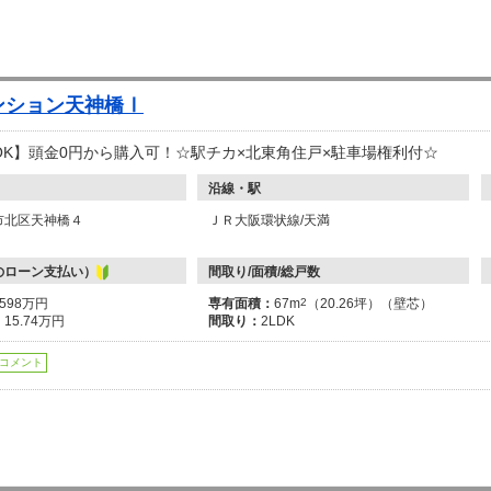
ンション天神橋Ⅰ
OK】頭金0円から購入可！☆駅チカ×北東角住戸×駐車場権利付☆
沿線・駅
市北区天神橋４
ＪＲ大阪環状線/天満
のローン支払い）
間取り/面積/総戸数
6598万円
専有面積：
67m
2
（20.26坪）（壁芯）
：
15.74万円
間取り：
2LDK
コメント