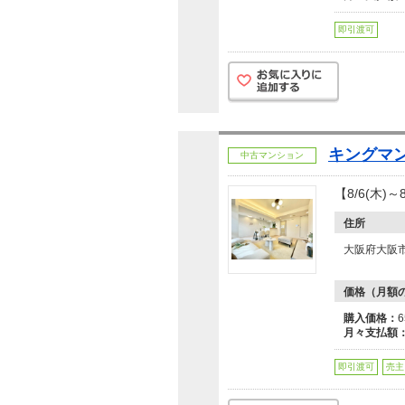
即引渡可
キングマ
中古マンション
【8/6(木)
住所
大阪府大阪市
価格（月額
購入価格：
月々支払額
即引渡可
売主