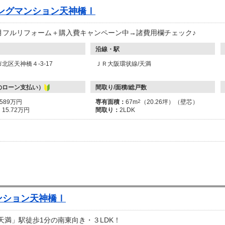
ングマンション天神橋Ⅰ
12月フルリフォーム＋購入費キャンペーン中→諸費用欄チェック♪
沿線・駅
北区天神橋４-3-17
ＪＲ大阪環状線/天満
のローン支払い）
間取り/面積/総戸数
6589万円
専有面積：
67m
2
（20.26坪）（壁芯）
：
15.72万円
間取り：
2LDK
ンション天神橋Ⅰ
天満」駅徒歩1分の南東向き・３LDK！