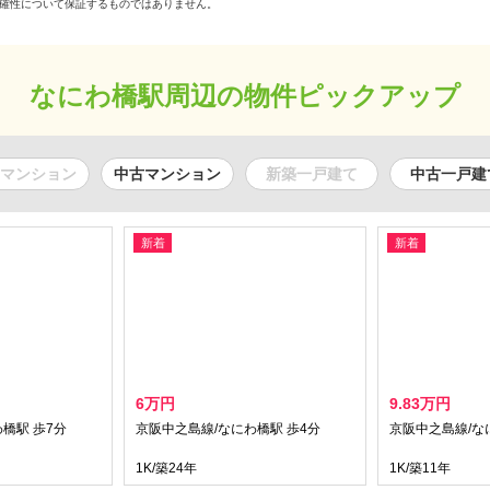
確性について保証するものではありません。
なにわ橋駅周辺の物件ピックアップ
マンション
中古マンション
新築一戸建て
中古一戸建
新着
新着
6万円
9.83万円
橋駅 歩7分
京阪中之島線/なにわ橋駅 歩4分
京阪中之島線/な
1K/築24年
1K/築11年