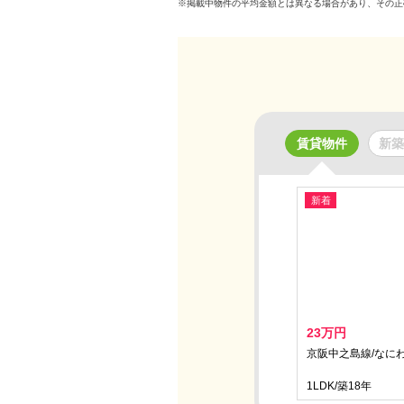
※掲載中物件の平均金額とは異なる場合があり、その正
賃貸物件
新築
新着
23万円
京阪中之島線/なにわ
1LDK/築18年