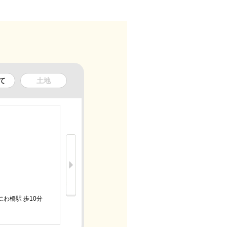
て
土地
新着
11.9万
にわ橋駅 歩10分
京阪中之島
2K/築4年