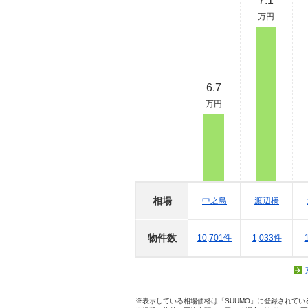
7.1
万円
6.7
万円
相場
中之島
渡辺橋
物件数
10,701件
1,033件
※表示している相場価格は「SUUMO」に登録されて