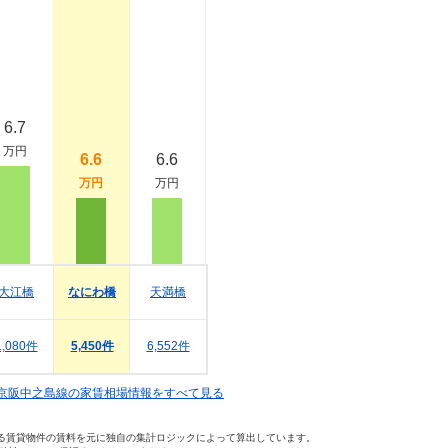
6.7
万円
6.6
6.6
万円
万円
大江橋
なにわ橋
天満橋
1,080件
5,450件
6,552件
京阪中之島線の家賃相場情報をすべて見る
いる賃貸物件の賃料を元に独自の集計ロジックによって算出しています。