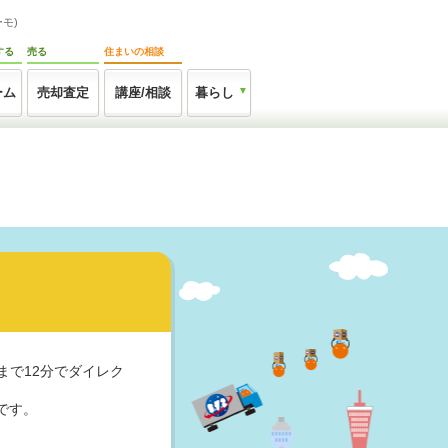
モ)
する
売る
住まいの相談
ーム
売却査定
講座/相談
暮らし
まで12分でダイレク
です。