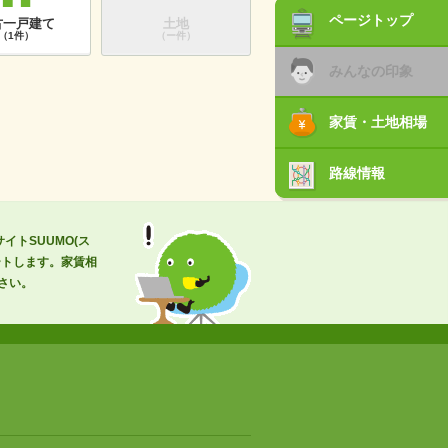
ページトップ
古一戸建て
土地
（1件）
（ー件）
みんなの印象
家賃・土地相場
路線情報
トSUUMO(ス
ートします。家賃相
さい。