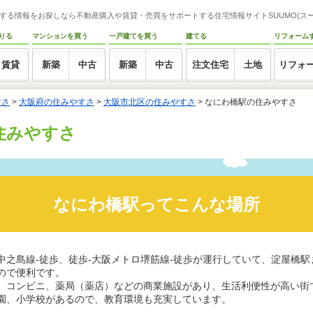
する情報をお探しなら不動産購入や賃貸・売買をサポートする住宅情報サイトSUUMO(スー
りる
マンションを買う
一戸建てを買う
建てる
リフォーム
賃貸
新築
中古
新築
中古
注文住宅
土地
リフォ
すさ
>
大阪府の住みやすさ
>
大阪市北区の住みやすさ
>
なにわ橋駅の住みやすさ
住みやすさ
なにわ橋駅ってこんな場所
中之島線-徒歩、徒歩-大阪メトロ堺筋線-徒歩が運行していて、淀屋橋駅
ので便利です。
、コンビニ、薬局（薬店）などの商業施設があり、生活利便性が高い街
園、小学校があるので、教育環境も充実しています。