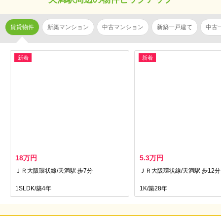
賃貸物件
新築マンション
中古マンション
新築一戸建て
中古
新着
新着
18万円
5.3万円
ＪＲ大阪環状線/天満駅 歩7分
ＪＲ大阪環状線/天満駅 歩12分
1SLDK/築4年
1K/築28年