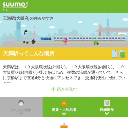
天満駅(大阪府)の住みやすさ
天満駅ってこんな場所
天満駅は、ＪＲ大阪環状線(外回り)、ＪＲ大阪環状線(内回り)、ＪＲ
大阪環状線(内回り)-徒歩をはじめ、複数の沿線が通っていて、さら
に京橋駅まで直通4分と快適にアクセスでき、交通利便性に優れてい
ます。
駅周辺にはスーパー、コンビニ、薬局（薬店）などの商業施設があ
続きを読む
り、生活利便性が高い街です。
また、幼稚園・保育園、小学校、中学校があるので、教育環境も充
実しています。
路線情報
家賃・土地相場
みんなの印象
※掲載しているアクセス情報は2021年3月時点のものです。
※経路情報、所要時間情報は平日・日中の標準的な所要時間での乗り換え経路を採用していま
す。