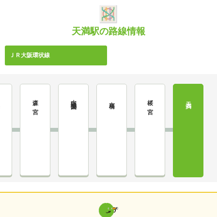
天満駅の路線情報
ＪＲ大阪環状線
森ノ宮
大阪城公園
桜ノ宮
造
京橋
天満