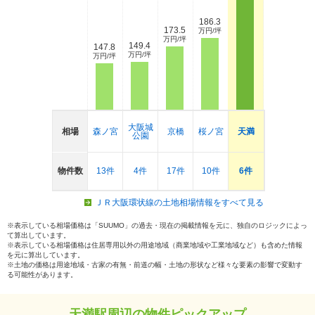
186.3
173.5
万円/坪
万円/坪
149.4
147.8
万円/坪
万円/坪
大阪城
相場
森ノ宮
京橋
桜ノ宮
天満
公園
物件数
13件
4件
17件
10件
6件
ＪＲ大阪環状線の土地相場情報をすべて見る
※表示している相場価格は「SUUMO」の過去・現在の掲載情報を元に、独自のロジックによっ
て算出しています。
※表示している相場価格は住居専用以外の用途地域（商業地域や工業地域など）も含めた情報
を元に算出しています。
※土地の価格は用途地域・古家の有無・前道の幅・土地の形状など様々な要素の影響で変動す
る可能性があります。
天満駅周辺の物件ピックアップ