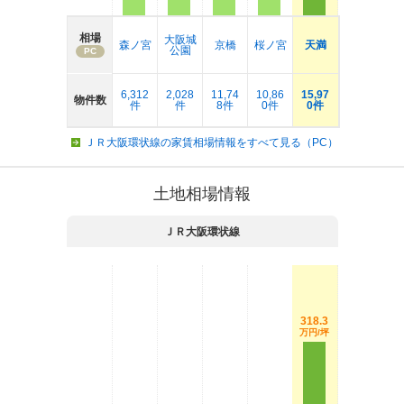
相場
大阪城
森ノ宮
京橋
桜ノ宮
天満
公園
PC
6,312
2,028
11,74
10,86
15,97
物件数
件
件
8件
0件
0件
ＪＲ大阪環状線の家賃相場情報をすべて見る（PC）
土地相場情報
ＪＲ大阪環状線
318.3
万円/坪