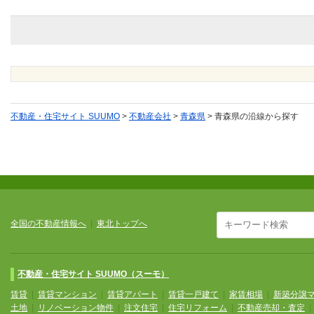
不動産・住宅サイト SUUMO
>
不動産会社
>
青森県
>
青森県の沿線から探す
全国の不動産情報へ
|
東北トップへ
不動産・住宅サイト SUUMO（スーモ）
賃貸
|
賃貸マンション
|
賃貸アパート
|
賃貸一戸建て
|
家賃相場
|
新築分譲
土地
|
リノベーション物件
|
注文住宅
|
住宅リフォーム
|
不動産売却・査定