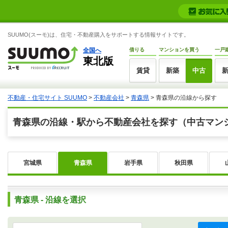
SUUMO(スーモ)は、住宅・不動産購入をサポートする情報サイトです。
全国へ
借りる
マンションを買う
一戸
東北版
賃貸
新築
中古
不動産・住宅サイト SUUMO
>
不動産会社
>
青森県
>
青森県の沿線から探す
青森県の沿線・駅から不動産会社を探す（中古マン
宮城県
青森県
岩手県
秋田県
青森県 - 沿線を選択