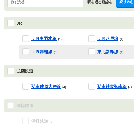
絞り込む
駅を通る沿線を
JR
ＪＲ奥羽本線
ＪＲ八戸線
(15)
(9)
ＪＲ津軽線
東北新幹線
(9)
(2)
弘南鉄道
弘南鉄道大鰐線
弘南鉄道弘南線
(3)
(7)
津軽鉄道
津軽鉄道
(0)