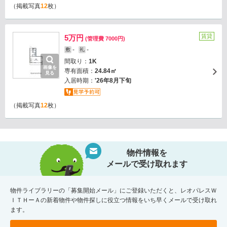
（掲載写真
12
枚）
賃貸
5万円
(管理費 7000円)
-
-
敷
礼
間取り：
1K
画像を
専有面積：
24.84㎡
見る
入居時期：
'26年8月下旬
（掲載写真
12
枚）
物件情報を
メールで受け取れます
物件ライブラリーの「募集開始メール」にご登録いただくと、レオパレスＷ
ＩＴＨーＡの新着物件や物件探しに役立つ情報をいち早くメールで受け取れ
ます。