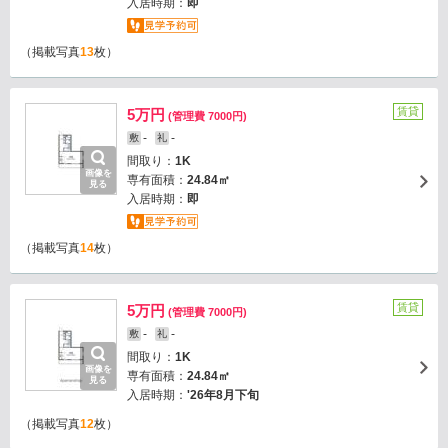
入居時期：
即
（掲載写真
13
枚）
賃貸
5万円
(管理費 7000円)
-
-
敷
礼
間取り：
1K
画像を
専有面積：
24.84㎡
見る
入居時期：
即
（掲載写真
14
枚）
賃貸
5万円
(管理費 7000円)
-
-
敷
礼
間取り：
1K
画像を
専有面積：
24.84㎡
見る
入居時期：
'26年8月下旬
（掲載写真
12
枚）