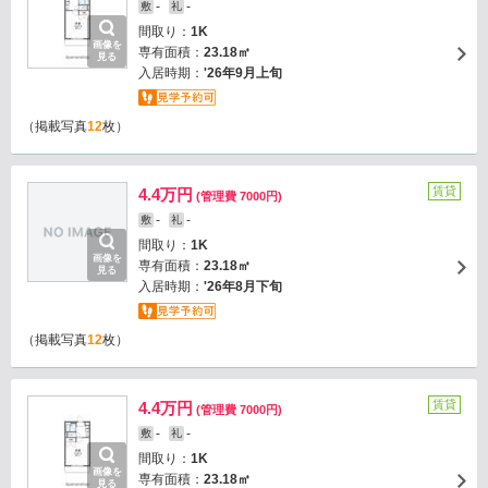
-
-
敷
礼
間取り：
1K
画像を
専有面積：
23.18㎡
見る
入居時期：
'26年9月上旬
（掲載写真
12
枚）
賃貸
4.4万円
(管理費 7000円)
-
-
敷
礼
間取り：
1K
画像を
専有面積：
23.18㎡
見る
入居時期：
'26年8月下旬
（掲載写真
12
枚）
賃貸
4.4万円
(管理費 7000円)
-
-
敷
礼
間取り：
1K
画像を
専有面積：
23.18㎡
見る