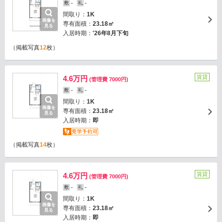
-
-
敷
礼
間取り：
1K
画像を
専有面積：
23.18㎡
見る
入居時期：
'26年8月下旬
（掲載写真
12
枚）
賃貸
4.6万円
(管理費 7000円)
-
-
敷
礼
間取り：
1K
画像を
専有面積：
23.18㎡
見る
入居時期：
即
（掲載写真
14
枚）
賃貸
4.6万円
(管理費 7000円)
-
-
敷
礼
間取り：
1K
画像を
専有面積：
23.18㎡
見る
入居時期：
即