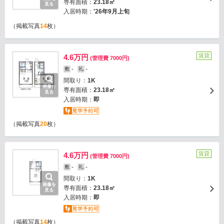
専有面積：
23.18㎡
見る
入居時期：
'26年9月上旬
（掲載写真
14
枚）
賃貸
4.6万円
(管理費 7000円)
-
-
敷
礼
間取り：
1K
画像を
専有面積：
23.18㎡
見る
入居時期：
即
（掲載写真
20
枚）
賃貸
4.6万円
(管理費 7000円)
-
-
敷
礼
間取り：
1K
画像を
専有面積：
23.18㎡
見る
入居時期：
即
（掲載写真
14
枚）