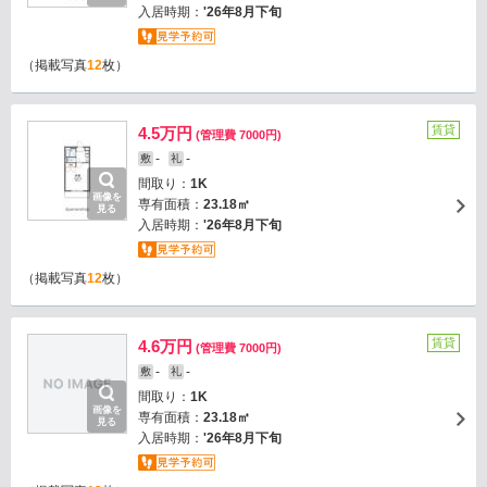
入居時期：
'26年8月下旬
（掲載写真
12
枚）
賃貸
4.5万円
(管理費 7000円)
-
-
敷
礼
間取り：
1K
画像を
専有面積：
23.18㎡
見る
入居時期：
'26年8月下旬
（掲載写真
12
枚）
賃貸
4.6万円
(管理費 7000円)
-
-
敷
礼
間取り：
1K
画像を
専有面積：
23.18㎡
見る
入居時期：
'26年8月下旬