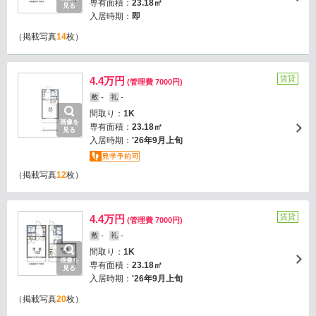
専有面積：
23.18㎡
見る
入居時期：
即
（掲載写真
14
枚）
賃貸
4.4万円
(管理費 7000円)
-
-
敷
礼
間取り：
1K
画像を
専有面積：
23.18㎡
見る
入居時期：
'26年9月上旬
（掲載写真
12
枚）
賃貸
4.4万円
(管理費 7000円)
-
-
敷
礼
間取り：
1K
画像を
専有面積：
23.18㎡
見る
入居時期：
'26年9月上旬
（掲載写真
20
枚）