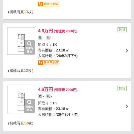
（掲載写真
13
枚）
賃貸
4.6万円
(管理費 7000円)
-
-
敷
礼
間取り：
1K
画像を
専有面積：
23.18㎡
見る
入居時期：
'26年8月下旬
（掲載写真
12
枚）
賃貸
4.6万円
(管理費 7000円)
-
-
敷
礼
間取り：
1K
画像を
専有面積：
23.18㎡
見る
入居時期：
'26年8月下旬
（掲載写真
12
枚）