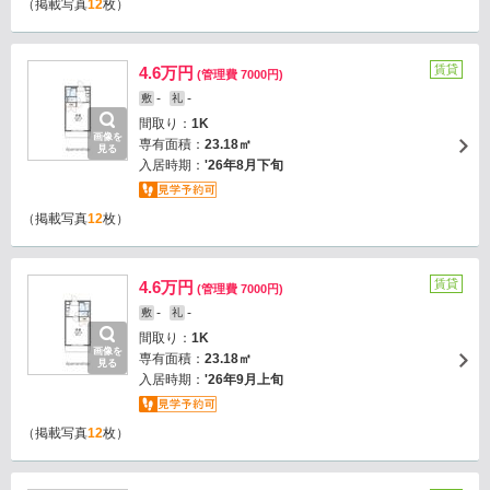
（掲載写真
12
枚）
賃貸
4.6万円
(管理費 7000円)
-
-
敷
礼
間取り：
1K
画像を
専有面積：
23.18㎡
見る
入居時期：
'26年8月下旬
（掲載写真
12
枚）
賃貸
4.6万円
(管理費 7000円)
-
-
敷
礼
間取り：
1K
画像を
専有面積：
23.18㎡
見る
入居時期：
'26年9月上旬
（掲載写真
12
枚）