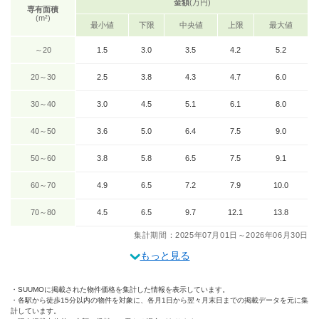
金額
(万円)
専有面積
(m²)
最小値
下限
中央値
上限
最大値
～20
1.5
3.0
3.5
4.2
5.2
20～30
2.5
3.8
4.3
4.7
6.0
30～40
3.0
4.5
5.1
6.1
8.0
40～50
3.6
5.0
6.4
7.5
9.0
50～60
3.8
5.8
6.5
7.5
9.1
60～70
4.9
6.5
7.2
7.9
10.0
70～80
4.5
6.5
9.7
12.1
13.8
集計期間：2025年07月01日～2026年06月30日
もっと見る
SUUMOに掲載された物件価格を集計した情報を表示しています。
各駅から徒歩15分以内の物件を対象に、各月1日から翌々月末日までの掲載データを元に集
計しています。