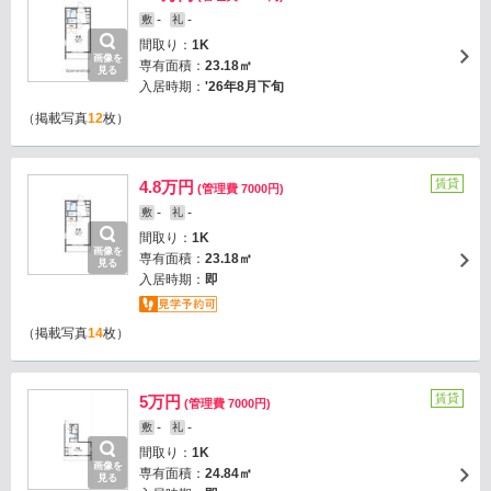
-
-
敷
礼
間取り：
1K
画像を
専有面積：
23.18㎡
見る
入居時期：
'26年8月下旬
（掲載写真
12
枚）
賃貸
4.8万円
(管理費 7000円)
-
-
敷
礼
間取り：
1K
画像を
専有面積：
23.18㎡
見る
入居時期：
即
（掲載写真
14
枚）
賃貸
5万円
(管理費 7000円)
-
-
敷
礼
間取り：
1K
画像を
専有面積：
24.84㎡
見る