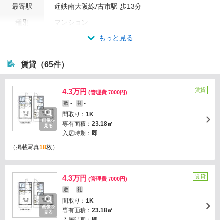
最寄駅
近鉄南大阪線/古市駅 歩13分
種別
マンション
もっと見る
賃貸（65件）
賃貸
4.3万円
(管理費 7000円)
-
-
敷
礼
間取り：
1K
画像を
専有面積：
23.18㎡
見る
入居時期：
即
（掲載写真
18
枚）
賃貸
4.3万円
(管理費 7000円)
-
-
敷
礼
間取り：
1K
画像を
専有面積：
23.18㎡
見る
入居時期：
即