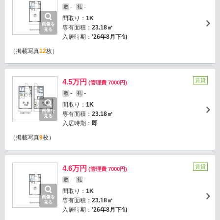
-
-
敷
礼
間取り：
1K
画像を
専有面積：
23.18㎡
見る
入居時期：
'26年8月下旬
（掲載写真
12
枚）
賃貸
4.5万円
(管理費 7000円)
-
-
敷
礼
間取り：
1K
画像を
専有面積：
23.18㎡
見る
入居時期：
即
（掲載写真
9
枚）
賃貸
4.6万円
(管理費 7000円)
-
-
敷
礼
間取り：
1K
画像を
専有面積：
23.18㎡
見る
入居時期：
'26年8月下旬