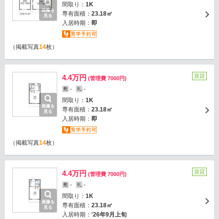
間取り：
1K
画像を
専有面積：
23.18㎡
見る
入居時期：
即
（掲載写真
14
枚）
賃貸
4.4万円
(管理費 7000円)
-
-
敷
礼
間取り：
1K
画像を
専有面積：
23.18㎡
見る
入居時期：
即
（掲載写真
14
枚）
賃貸
4.4万円
(管理費 7000円)
-
-
敷
礼
間取り：
1K
画像を
専有面積：
23.18㎡
見る
入居時期：
'26年9月上旬