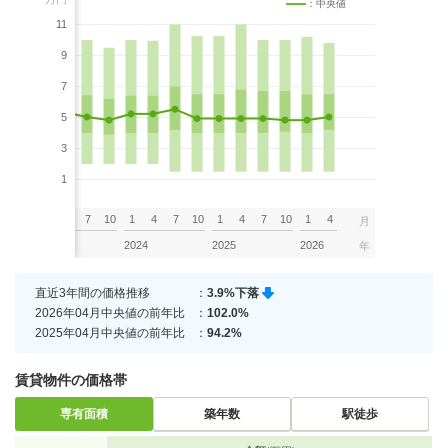
：中央値
11
9
7
5
3
1
7
10
1
4
7
10
1
4
7
10
1
4
7
10
1
4
月
2023
2024
2025
2026
年
直近3年間の価格推移
：
3.9%下落
2026年04月中央値の前年比
：
102.0%
2025年04月中央値の前年比
：
94.2%
賃貸物件の価格帯
専有面積
築年数
駅徒歩