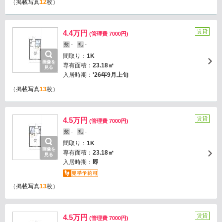
（掲載写真
12
枚）
賃貸
4.4万円
(管理費 7000円)
-
-
敷
礼
間取り：
1K
画像を
専有面積：
23.18㎡
見る
入居時期：
'26年9月上旬
（掲載写真
13
枚）
賃貸
4.5万円
(管理費 7000円)
-
-
敷
礼
間取り：
1K
画像を
専有面積：
23.18㎡
見る
入居時期：
即
（掲載写真
13
枚）
賃貸
4.5万円
(管理費 7000円)