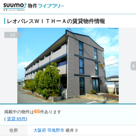
レオパレスＷＩＴＨーＡの賃貸物件情報
1/2
65
掲載中の物件は
件あります
(
賃貸:65件
)
住所
大阪府
羽曳野市
碓井３