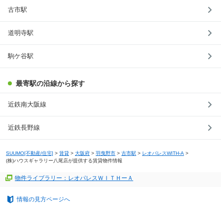
古市駅
道明寺駅
駒ケ谷駅
最寄駅の沿線から探す
近鉄南大阪線
近鉄長野線
SUUMO[不動産/住宅]
>
賃貸
>
大阪府
>
羽曳野市
>
古市駅
>
レオパレスWITH-A
>
(株)ハウスギャラリー八尾店が提供する賃貸物件情報
物件ライブラリー：レオパレスＷＩＴＨーＡ
情報の見方ページへ