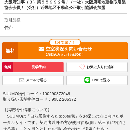
い合わせください。
大阪府知事（３）第５５９９２号 / （一社）大阪府宅地建物取引業
空室状況を問い合わせ
協会会員 / （公社）近畿地区不動産公正取引協議会加盟
取引態様
詳細について
間取り・設備を
実際に
見学したい
問い合わせ
問い合わせ
仲介
1分で完了！
不動産会社に相談したい
空室状況を問い合わせ
無料
2項目のみ入力すればOK！
電話で問い合わせ
無料
見学予約
お気に入りに追加
メールで送る
LINEで送る
SUUMO物件コード：
100290872049
取り扱い店舗物件コード：
9982 205372
【掲載物件情報について】
・SUUMOは「自ら居住するための住宅」をお探しの方に向けたポ
ータルサイトです。契約者以外の方が使用する(例：第三者に宿泊さ
せる等）ことを目的としたお問い合わせはご遠慮ください