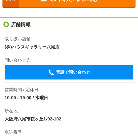
駐車場
敷地内13500円
向き
南
入居
即
店舗情報
住所
大阪府羽曳野市碓井３
地図を見る
条件
二人入居可/子供不可
取り扱い店舗
(株)ハウスギャラリー八尾店
契約期間
普通借家 2年
交通
近鉄南大阪線/古市駅 歩13分
近鉄南大阪線/道明寺駅 歩23分
問い合わせ先
損保
1.5万円2年
近鉄南大阪線/駒ケ谷駅 歩22分
電話で問い合わせ
ほか初期費用
合計1.1万円（内訳：環境維持費0.055万円 鍵交換代1.
045万円）
1分で完了！入力2項目！
営業時間 / 定休日
その他諸費用
更新料 15000円 室内清掃費用 38500円
この物件にお問い合わせ
10:00 - 19:00
/
水曜日
情報更新日
2026/08/08
所在地
レオパレスWITH-A 1階
4.4万円
(管理費 7000円)
大阪府八尾市桜ヶ丘1-92-102
次回更新予定日
2026/08/16
0円
0円
敷
礼
1K｜23.18m²｜1階/3階建
免許番号
物件備考
初期費用など諸費用は交渉いたします！ お気軽にお問