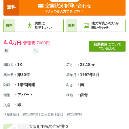
空室状況を問い合わせ
無料
2項目のみ入力すればOK！
実際に
他の写真がないか
無料
無料
見学したい
問い合わせ
4.4
万円
管理費
7000円
初期費用について
問い合わせ
-
-
敷
礼
1K
23.18m²
間取り
：
広さ
：
築30年
1997年5月
築年数
：
築年月
：
1階/3階建
南
階建
：
向き
：
アパート
鉄骨
種別
：
構造
：
即
入居
：
情報更新日：2026/08/08｜次回更新予定日：2026/08/16
大阪府羽曳野市碓井３