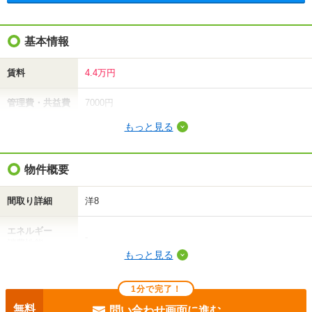
基本情報
賃料
4.4万円
管理費・共益費
7000円
もっと見る
敷金（保証金）
-
礼金（敷引・償
物件概要
-
却金）
間取り詳細
洋8
間取り / 専有面
1K
/
23.18m²
積
エネルギー
-
消費性能
種別 / 構造
アパート
/
鉄骨
もっと見る
断熱性能
-
築年 / 築年月
築30年
/
1997年5月
1分で完了！
目安光熱費
-
階建
1階/3階建
無料
問い合わせ画面に進む