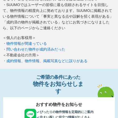
・SUUMOではユーザーの皆様に最も信頼されるサイトを目指し
て、物件情報の精度向上に努めております。SUUMOに掲載されて
いる物件情報について「事実と異なる点や誤解を招く表現がある」
「成約済の物件が掲載されている」などにお気づきになりました
ら、以下のページからご連絡ください
＜個人のお客様用＞
・物件情報が間違っている
・問い合わせた物件が成約済みだった
＜不動産会社の方用＞
・成約情報、物件情報、掲載写真などに誤りがある
ご希望の条件
に
あっ
た
物件
を
お
知
らせし
ま
す
おすすめ物件をお知らせ
ぴったりの物件情報を定期的にご案内
住まい探しに役立つ情報がたくさん