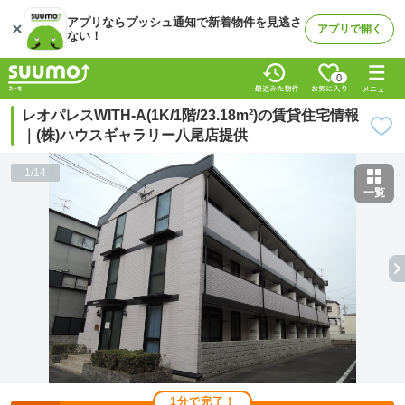
アプリならプッシュ通知で新着物件を見逃さ
アプリで開く
ない！
0
レオパレスWITH-A(1K/1階/23.18m²)の賃貸住宅情報
｜(株)ハウスギャラリー八尾店提供
1
/
14
一覧
1分で完了！