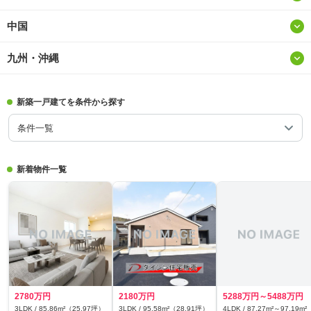
長野
千葉
秋田
中国
徳島
兵庫
静岡
富山
茨城
山形
九州・沖縄
鳥取
香川
京都
三重
石川
群馬
福島
福岡
島根
愛媛
滋賀
新築一戸建てを条件から探す
福井
栃木
佐賀
岡山
条件一覧
高知
奈良
長崎
広島
和歌山
新着物件一覧
熊本
山口
大分
宮崎
2780万円
2180万円
5288万円～5488万円
鹿児島
3LDK / 85.86m²（25.97坪）
3LDK / 95.58m²（28.91坪）
4LDK / 87.27m²～97.19m²