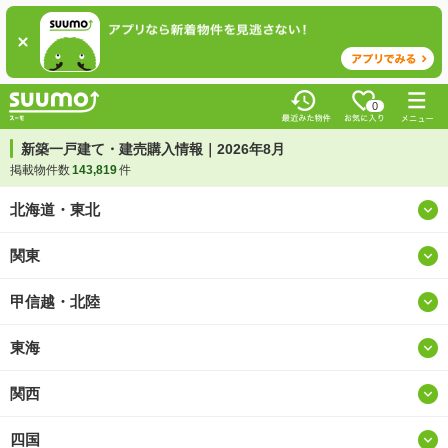
0
新築一戸建て・建売購入情報｜2026年8月
掲載物件数
143,819
件
北海道・東北
関東
北海道
甲信越・北陸
東京
青森
東海
山梨
神奈川
岩手
関西
愛知
新潟
埼玉
宮城
四国
大阪
岐阜