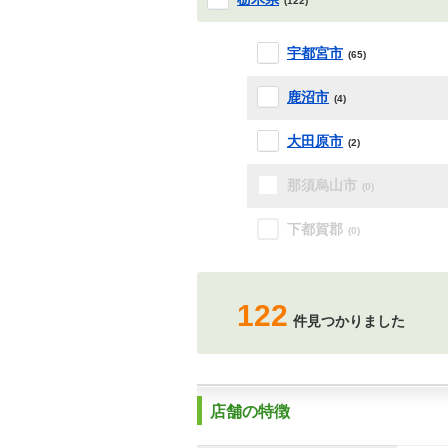
(122)
宇都宮市
(65)
鹿沼市
(4)
大田原市
(2)
那須烏山市
(0)
下都賀郡
(0)
122
件見つかりました
店舗の特徴