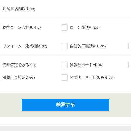
店舗10店舗以上
(19)
提携ローン会社あり
ローン相談可
(57)
(112)
リフォーム・建築相談
自社施工実績あり
(95)
(55)
売却査定できる
賃貸サポート可
(101)
(50)
引越し会社紹介
アフターサービスあり
(91)
(59)
検索する