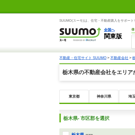
SUUMO(スーモ)は、住宅・不動産購入をサポー
全国へ
借
関東版
不動産・住宅サイト SUUMO
>
不動産会社
>
栃木県の不動産会社をエリア
東京都
神奈川県
埼
栃木県- 市区郡を選択
栃木県