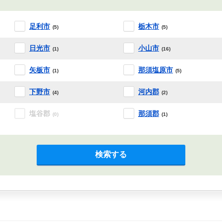
足利市
栃木市
(5)
(5)
日光市
小山市
(1)
(16)
矢板市
那須塩原市
(1)
(5)
下野市
河内郡
(4)
(2)
塩谷郡
那須郡
(0)
(1)
検索する