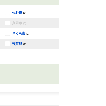
佐野市
(9)
真岡市
(0)
さくら市
(1)
芳賀郡
(1)