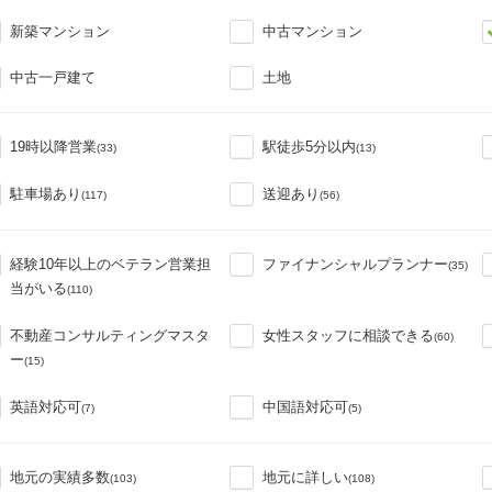
新築マンション
中古マンション
中古一戸建て
土地
19時以降営業
駅徒歩5分以内
(33)
(13)
駐車場あり
送迎あり
(117)
(56)
経験10年以上のベテラン営業担
ファイナンシャルプランナー
(35)
当がいる
(110)
不動産コンサルティングマスタ
女性スタッフに相談できる
(60)
ー
(15)
英語対応可
中国語対応可
(7)
(5)
地元の実績多数
地元に詳しい
(103)
(108)