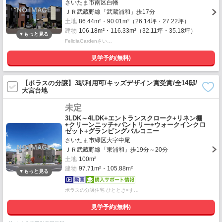
さいたま市南区白幡
ＪＲ武蔵野線「武蔵浦和」歩17分
土地
86.44m²・90.01m²（26.14坪・27.22坪）
建物
106.18m²・116.33m²（32.11坪・35.18坪）
FelidiaGardenさい…
見学予約(無料)
【ポラスの分譲】3駅利用可/キッズデザイン賞受賞/全14邸/
大宮台地
未定
3LDK～4LDK+エントランスクローク+リネン棚
+クリーンニッチ+パントリー+ウォークインクロ
ゼット+グランピングバルコニー
さいたま市緑区大字中尾
ＪＲ武蔵野線「東浦和」歩19分～20分
土地
100m²
建物
97.71m²・105.88m²
ポラスの分譲住宅 ひととき×す…
見学予約(無料)