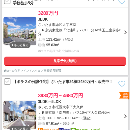
学校徒歩5分
3280万円
3LDK
さいたま市緑区大字三室
ＪＲ京浜東北線「北浦和」バス11分JA埼玉三室前歩6
分
土地
123.42m²（登記）
建物
95.63m²
ポラスの分譲住宅 北浦和みのり…
見学予約(無料)
(株)中央住宅マインドスクェア事業部営業課
【ポラスの分譲住宅】さいたま市24棟!3480万円～販売中！
3930万円～4680万円
3LDK～5LDK
さいたま市桜区大字下大久保
ＪＲ埼京線「南与野」バス16分下大久保歩5分
土地
100.11m²～100.14m²（登記）
建物
97.91m²～99.9m²