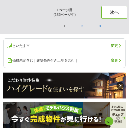
1
ページ目
次へ
(
136
ページ中)
1
2
3
…
さいたま市
変更
価格未定含む｜建築条件付き土地を含む｜
変更