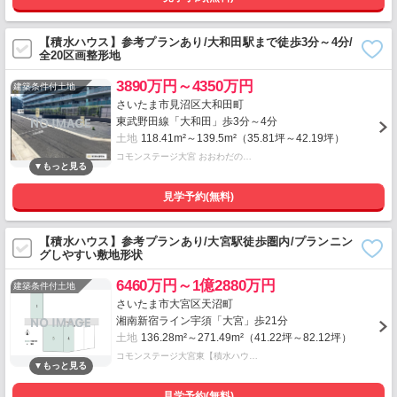
【積水ハウス】参考プランあり/大和田駅まで徒歩3分～4分/
全20区画整形地
3890万円～4350万円
建築条件付土地
さいたま市見沼区大和田町
東武野田線「大和田」歩3分～4分
土地
118.41m²～139.5m²（35.81坪～42.19坪）
コモンステージ大宮 おおわだの…
見学予約(無料)
【積水ハウス】参考プランあり/大宮駅徒歩圏内/プランニン
グしやすい敷地形状
6460万円～1億2880万円
建築条件付土地
さいたま市大宮区天沼町
湘南新宿ライン宇須「大宮」歩21分
土地
136.28m²～271.49m²（41.22坪～82.12坪）
コモンステージ大宮東【積水ハウ…
見学予約(無料)