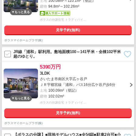
土地
100.08m²～110.1m²（登記）
建物
94.8m²～102.26m²
ポラスの分譲住宅 トラディバイ…
見学予約(無料)
ポラスマイホームプラザ(株)
JR線「浦和」駅利用。敷地面積100～141平米・全棟102平米
超のゆとり。
5390万円
3LDK
さいたま市南区大字広ヶ谷戸
ＪＲ宇都宮線「浦和」バス16分広ケ谷戸歩6分
土地
100.09m²（登記）
建物
102.02m²
ポラスの分譲住宅 トラディバイ…
見学予約(無料)
ポラスマイホームプラザ(株)
【ポラスの分譲】■現地モデルハウス■全54邸■駐車2台可■小