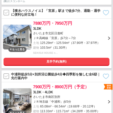
(株)エスコンホーム
【積水ハウスノイエ】「宮原」駅まで徒歩7分、通勤・通学
に便利な好立地！
7880万円・7950万円
3LDK
さいたま市北区日進町
ＪＲ高崎線「宮原」歩7分～7分
土地
125.29m²・125.54m²（37.90坪・37.97坪）
建物
103.5m²（31.30坪）
SEKISUI HOUSE n…
見学予約(無料)
中浦和徒歩5分×別所沼公園徒歩4分◆四季彩を愉しむ全6邸｜
先行案内中
7900万円・8900万円（予定）
3LDK・4LDK
さいたま市南区別所
ＪＲ埼京線「中浦和」歩5分
土地
65.08m²・66.54m²（19.68坪・20.12坪）
建物
113.33m²・115.71m²（34.28坪・35.00坪）