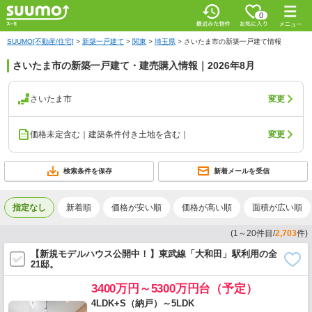
0
SUUMO[不動産/住宅]
>
新築一戸建て
>
関東
>
埼玉県
>
さいたま市の新築一戸建て情報
さいたま市の新築一戸建て・建売購入情報｜2026年8月
さいたま市
変更
価格未定含む｜建築条件付き土地を含む｜
変更
検索条件を保存
新着メールを受信
指定なし
新着順
価格が安い順
価格が高い順
面積が広い順
(
1
～
20
件目/
2,703
件)
【新規モデルハウス公開中！】東武線「大和田」駅利用の全
21邸。
3400万円～5300万円台（予定）
4LDK+S（納戸）～5LDK