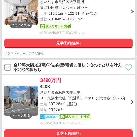
さいたま市見沼区大字蓮沼
東武野田線「大和田」歩23分
土地
110.01m²～122.31m²（登記）
建物
93.36m²～108.68m²
ポラスの分譲住宅 育実の丘 大…
見学予約(無料)
ポラスマイホームプラザ(株)
全12邸太陽光搭載GX志向型/環境に優しく心のゆとりを叶え
る北欧の暮らし
3490万円
4LDK
さいたま市緑区大字三室
ＪＲ京浜東北線「北浦和」バス13分北宿歩5分～6分
土地
107.26m²（登記）
建物
95.22m²
ポラスの分譲住宅 ヒルトップフ…
見学予約(無料)