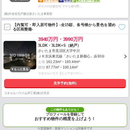
ポラスの分譲住宅 マチエ南与野…
(株)中央住宅戸建分譲さいたま事業部
【内覧可・即入居可物件】-全15邸、各号棟から景色を望め
る区画整備-
3940万円・3990万円
3LDK・3LDK+S（納戸）
さいたま市見沼区大字中川
ＪＲ京浜東北線「さいたま新都心」歩30分
土地
161.23m²・165.44m²
建物
87.77m²・100.14m²
コタエルハウス【ピュアガーデン…
見学予約(無料)
コタエルハウス山岸工業(株)大宮店
この物件もありかも！
プロフィールを登録して
おすすめ物件の精度を上げよう！
※賃貸物件・新築マンションは対象外です