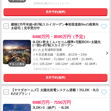
【別所沼公園プロジェクト】ワイ…
見学予約(無料)
建物135平米超×約7帖スカイガーデン◆前面道路9mの南東向
き邸宅｜見学受付中
8490万円・8590万円（予定）
4LDK+乾太くん+セコム標準+宅配BOX+太陽光
(一部)+約7帖スカイガーデン
さいたま市浦和区領家
ＪＲ京浜東北線「北浦和」歩12分～13分
土地
70.94m²・71.06m²（21.45坪・21.49坪）
建物
135.22m²・140.12m²（40.90坪・42.38坪）
【浦和区領家五丁目プロジェクト…
見学予約(無料)
【ヤマダホームズ】太陽光発電システム搭載！3SLDK・4LD
Kの2プラン！
6980万円・7150万円
3LDK+S（納戸）・4LDK