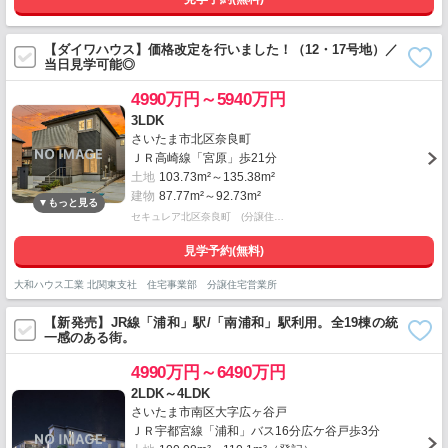
【ダイワハウス】価格改定を行いました！（12・17号地）／
当日見学可能◎
4990万円～5940万円
3LDK
さいたま市北区奈良町
ＪＲ高崎線「宮原」歩21分
土地
103.73m²～135.38m²
建物
87.77m²～92.73m²
セキュレア北区奈良町 (分譲住…
見学予約(無料)
大和ハウス工業 北関東支社 住宅事業部 分譲住宅営業所
【新発売】JR線「浦和」駅/「南浦和」駅利用。全19棟の統
一感のある街。
4990万円～6490万円
2LDK～4LDK
さいたま市南区大字広ヶ谷戸
ＪＲ宇都宮線「浦和」バス16分広ケ谷戸歩3分