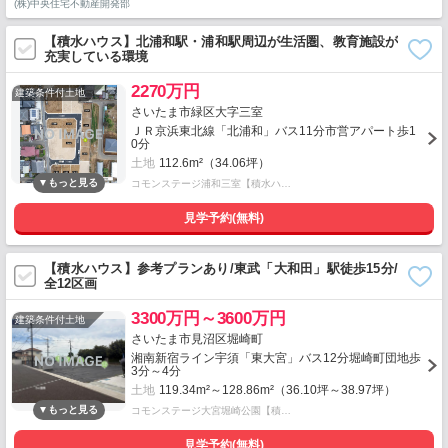
(株)中央住宅不動産開発部
【積水ハウス】北浦和駅・浦和駅周辺が生活圏、教育施設が
充実している環境
2270万円
建築条件付土地
さいたま市緑区大字三室
ＪＲ京浜東北線「北浦和」バス11分市営アパート歩1
0分
土地
112.6m²（34.06坪）
コモンステージ浦和三室【積水ハ…
見学予約(無料)
【積水ハウス】参考プランあり/東武「大和田」駅徒歩15分/
全12区画
3300万円～3600万円
建築条件付土地
さいたま市見沼区堀崎町
湘南新宿ライン宇須「東大宮」バス12分堀崎町団地歩
3分～4分
土地
119.34m²～128.86m²（36.10坪～38.97坪）
コモンステージ大宮堀崎公園【積…
見学予約(無料)