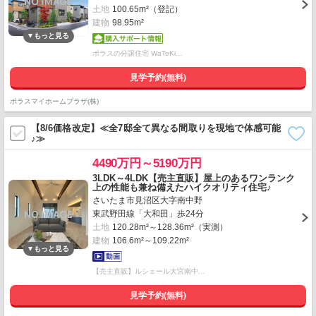
土地
100.65m²（登記）
建物
98.95m²
ポラスの分譲住宅 WaToKi…
見学予約(無料)
ポラスマイホームプラザ(株)
【8/6価格改定】≪全7邸全て異なる間取りを現地で体感可能
♪≫
4490万円～5190万円
3LDK～4LDK【売主直販】屋上のあるワンランク
上の性能も兼ね備えたハイクオリティ住宅♪
さいたま市見沼区大字南中野
東武野田線「大和田」歩24分
土地
120.28m²～128.36m²（実測）
建物
106.6m²～109.22m²
【売主直販】ルシェール大宮南中…
見学予約(無料)