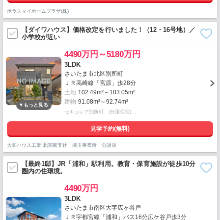
ポラスマイホームプラザ(株)
【ダイワハウス】価格改定を行いました！（12・16号地）／
小学校が近い
4490万円～5180万円
3LDK
さいたま市北区別所町
ＪＲ高崎線「宮原」歩28分
土地
102.49m²～103.05m²
建物
91.08m²～92.74m²
セキュレア別所町 (分譲住宅)…
見学予約(無料)
大和ハウス工業 北関東支社 埼玉事業所 分譲店
【最終1邸】JR「浦和」駅利用。教育・保育施設が徒歩10分
圏内の住環境。
4490万円
3LDK
さいたま市南区大字広ヶ谷戸
ＪＲ宇都宮線「浦和」バス16分広ケ谷戸歩3分