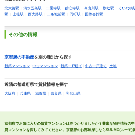
北大路駅
|
清水五条駅
|
一乗寺駅
|
妙心寺駅
|
今出川駅
|
椥辻駅
|
くいな橋
駅
|
上桂駅
|
西大路駅
|
二条城前駅
|
円町駅
|
国際会館駅
その他の情報
京都府の不動産
を別の種別から探す
新築マンション
|
中古マンション
|
新築一戸建て
|
中古一戸建て
|
土地
近隣の都道府県で賃貸情報を探す
大阪府
|
兵庫県
|
滋賀県
|
奈良県
|
和歌山県
京都府でお気に入りの賃貸マンションは見つかりましたか？豊富な物件情報の中
貸マンションを探してみてください。京都府のお部屋探しならSUUMO(スーモ)