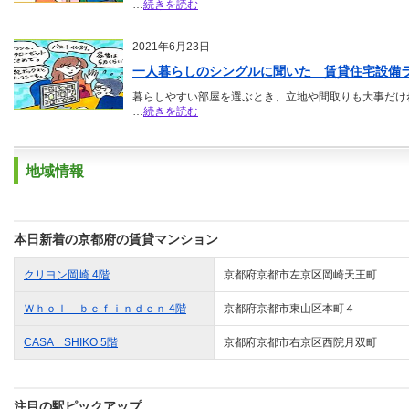
…
続きを読む
2021年6月23日
一人暮らしのシングルに聞いた 賃貸住宅設備ラン
暮らしやすい部屋を選ぶとき、立地や間取りも大事だけ
…
続きを読む
地域情報
本日新着の京都府の賃貸マンション
クリヨン岡崎 4階
京都府京都市左京区岡崎天王町
Ｗｈｏｌ ｂｅｆｉｎｄｅｎ 4階
京都府京都市東山区本町４
CASA SHIKO 5階
京都府京都市右京区西院月双町
注目の駅ピックアップ