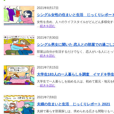
2021年8月17日
シングル女性の住まいと生活 じっくりレポート 
女性を含め、人々のライフスタイルがどんどん多様化す
…
続きを読む
2021年7月30日
シングル男女に聞いた 恋人との部屋での過ごし方実
部屋は自分が生活するだけでなく、恋人がいる人にとっ
…
続きを読む
2021年7月15日
大学生183人の一人暮らしを調査 イマドキ学生の
大学生で一人暮らしを始める人は、初めて親元・地元を
…
続きを読む
2021年7月8日
夫婦の住まいと生活 じっくりレポート 2021
夫婦で暮らす部屋探しは、求められる広さも間取りも一