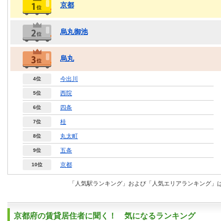
京都
烏丸御池
烏丸
今出川
4位
西院
5位
四条
6位
桂
7位
丸太町
8位
五条
9位
京都
10位
「人気駅ランキング」および「人気エリアランキング」は
京都府の賃貸居住者に聞く！ 気になるランキング