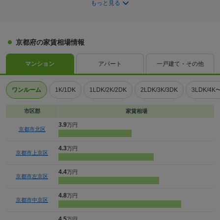
もっと見る
京都府の家賃相場情報
マンション
アパート
一戸建て・その他
ワンルーム
1K/1DK
1LDK/2K/2DK
2LDK/3K/3DK
3LDK/4K
市区郡
家賃相場
3.9
万円
京都市北区
4.3
万円
京都市上京区
4.4
万円
京都市左京区
4.8
万円
京都市中京区
4.5
万円