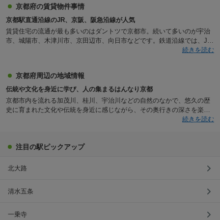
京都府の賃貸物件事情
京都駅直通沿線のJR、京阪、阪急沿線が人気
賃貸住宅の流通が最も多いのはダントツで京都市。続いて多いのが宇治
市、城陽市、木津川市、京田辺市、向日市などです。鉄道沿線では、JR
京都線、近鉄京都線、阪急京都線と、京都中心部へダイレクトにアクセ
続きを読む
スできる沿線が人気です。京都市中心部の繁華街が人気ですが、観光客
の姿が少ない郊外もまた、落ち着いていて暮らしやすくおススメです。
京都府周辺の地域情報
駅徒歩圏は5～15分ほどの物件が多めです。家賃相場は、SUUMOでチェ
ック。「関西版賃貸」ページで「家賃相場から探す→沿線・駅の相場か
伝統や文化を身近に学び、人の集まるはんなり京都
ら探す→県名→希望沿線」を選択すると、各駅の間取り別平均家賃が分
京都市内を流れる加茂川、桂川、宇治川などの自然のなかで、悠久の歴
かります。
史に育まれた文化や伝統を身近に感じながら、その奥行きの深さを楽し
んだり、学んだり、感じたりすることができるのが京都府に暮らす魅力
続きを読む
でしょう。市内にはファミリーだけでなく、学生の姿も非常に多く見か
けられます。京都大学をはじめ、同志社大学や立命館大学など全国有数
注目の駅ピックアップ
の名門校もありますし、女子大や短大も非常に多いため、県外出身の学
生も多く暮らし、この地で学んでいます。はんなり、そしてのびのびし
た空気が流れています。
北大路
清水五条
一乗寺