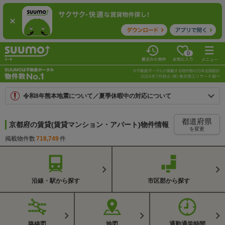
0
令和8年熊本地震について／夏季休暇中の対応について
都道府県
京都府の賃貸(賃貸マンション・アパート)物件情報
を変更
掲載物件数
718,749
件
沿線・駅から探す
市区郡から探す
路線図
地図
通勤通学時間