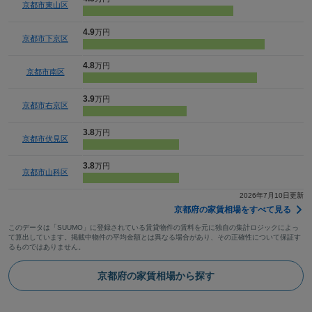
京都市東山区
4.9
万円
京都市下京区
4.8
万円
京都市南区
3.9
万円
京都市右京区
3.8
万円
京都市伏見区
3.8
万円
京都市山科区
2026年7月10日更新
京都府の家賃相場をすべて見る
このデータは「SUUMO」に登録されている賃貸物件の賃料を元に独自の集計ロジックによっ
て算出しています。掲載中物件の平均金額とは異なる場合があり、その正確性について保証す
るものではありません。
京都府の家賃相場から探す