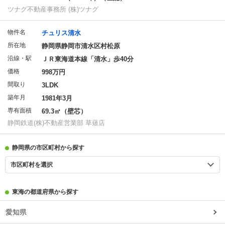
ツナグ不動産事務所 (株)ツナグ
物件名
チュリス清水
所在地
静岡県静岡市清水区村松原
沿線・駅
ＪＲ東海道本線「清水」歩40分
価格
998万円
間取り
3LDK
築年月
1981年3月
専有面積
69.3㎡（壁芯）
静岡鉄道(株)不動産営業部 草薙店
静岡県の市区町村から探す
市区町村を選択
東海の都道府県から探す
愛知県