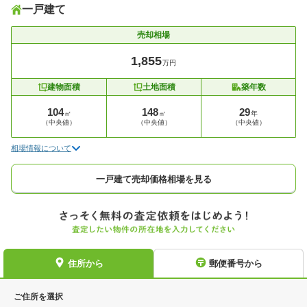
一戸建て
売却相場
1,855
万円
建物面積
土地面積
築年数
104
148
29
㎡
㎡
年
（中央値）
（中央値）
（中央値）
相場情報について
一戸建て売却価格相場を見る
住所から
郵便番号から
ご住所を選択