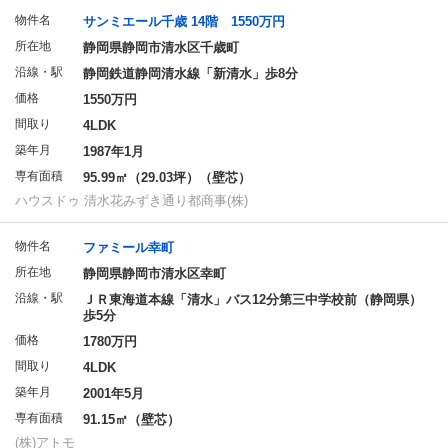
物件名
サンミエール千歳 14階 1550万円
所在地
静岡県静岡市清水区千歳町
沿線・駅
静岡鉄道静岡清水線「新清水」歩8分
価格
1550万円
間取り
4LDK
築年月
1987年1月
専有面積
95.99㎡（29.03坪）（壁芯）
ハウスドゥ 清水花みずき通り都商事(株)
物件名
ファミール幸町
所在地
静岡県静岡市清水区幸町
沿線・駅
ＪＲ東海道本線「清水」バス12分第三中学校前（静岡県）
歩5分
価格
1780万円
間取り
4LDK
築年月
2001年5月
専有面積
91.15㎡（壁芯）
(株)アトモ