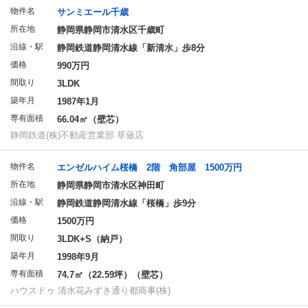
物件名
サンミエール千歳
所在地
静岡県静岡市清水区千歳町
沿線・駅
静岡鉄道静岡清水線「新清水」歩8分
価格
990万円
間取り
3LDK
築年月
1987年1月
専有面積
66.04㎡（壁芯）
静岡鉄道(株)不動産営業部 草薙店
物件名
エンゼルハイム桜橋 2階 角部屋 1500万円
所在地
静岡県静岡市清水区神田町
沿線・駅
静岡鉄道静岡清水線「桜橋」歩9分
価格
1500万円
間取り
3LDK+S（納戸）
築年月
1998年9月
専有面積
74.7㎡（22.59坪）（壁芯）
ハウスドゥ 清水花みずき通り都商事(株)