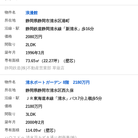
物件名
浪漫館
所在地
静岡県静岡市清水区港町
沿線・駅
静岡鉄道静岡清水線「新清水」歩16分
価格
2080万円
間取り
2LDK
築年月
1996年3月
専有面積
73.65㎡（22.27坪）（壁芯）
静岡鉄道(株)不動産営業部 草薙店
物件名
清水ポートガーデン 8階 2180万円
所在地
静岡県静岡市清水区西久保
沿線・駅
ＪＲ東海道本線「清水」バス7分上嶺歩5分
価格
2180万円
間取り
3LDK
築年月
2000年2月
専有面積
114.09㎡（壁芯）
ハウスドゥ 清水花みずき通り都商事(株)