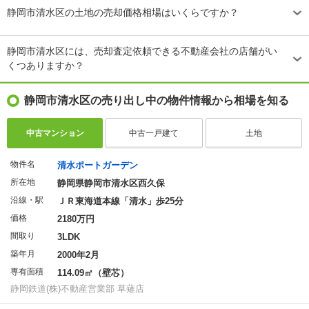
静岡市清水区の土地の売却価格相場はいくらですか？
静岡市清水区には、売却査定依頼できる不動産会社の店舗がい
くつありますか？
静岡市清水区の売り出し中の物件情報から相場を知る
中古マンション
中古一戸建て
土地
物件名
清水ポートガーデン
所在地
静岡県静岡市清水区西久保
沿線・駅
ＪＲ東海道本線「清水」歩25分
価格
2180万円
間取り
3LDK
築年月
2000年2月
専有面積
114.09㎡（壁芯）
静岡鉄道(株)不動産営業部 草薙店