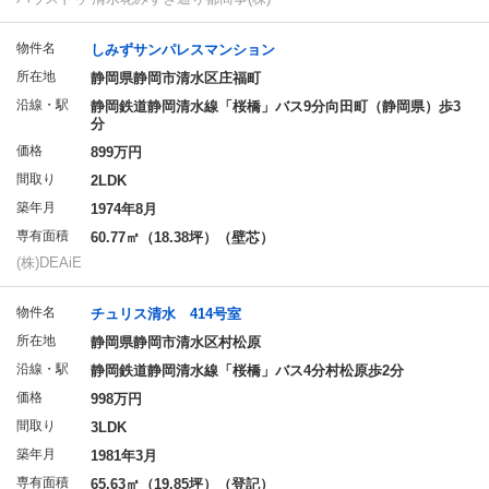
物件名
しみずサンパレスマンション
所在地
静岡県静岡市清水区庄福町
沿線・駅
静岡鉄道静岡清水線「桜橋」バス9分向田町（静岡県）歩3
分
価格
899万円
間取り
2LDK
築年月
1974年8月
専有面積
60.77㎡（18.38坪）（壁芯）
(株)DEAiE
物件名
チュリス清水 414号室
所在地
静岡県静岡市清水区村松原
沿線・駅
静岡鉄道静岡清水線「桜橋」バス4分村松原歩2分
価格
998万円
間取り
3LDK
築年月
1981年3月
専有面積
65.63㎡（19.85坪）（登記）