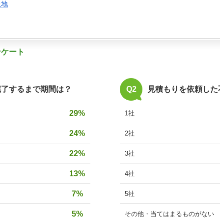
土地
ンケート
完了するまで期間は？
Q2
見積もりを依頼した
29%
1社
24%
2社
22%
3社
13%
4社
7%
5社
5%
その他・当てはまるものがない