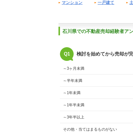
マンション
一戸建て
石川県での不動産売却経験者ア
Q1
検討を始めてから売却が
～3ヶ月未満
～半年未満
～1年未満
～1年半未満
～3年半以上
その他・当てはまるものがない