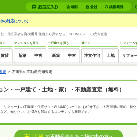
中の対応について
・仲介業者を郵便番号/住所から探すなら、SUUMO(スーモ)売却査定
りる
マンションを買う
一戸建てを買う
建てる
リフォーム
賃貸
新築
中古
新築
中古
注文住宅
土地
リフォ
査定
石川県の不動産売却査定
ョン・一戸建て・土地・家）・不動産査定（無料）
、リクルートの不動産・住宅サイトSUUMO(スーモ)にお任せ下さい！石川県の売却に特
金など、知りたい、お悩みを解決するコンテンツも満載です。
石川県
で不動産売却をご検討中の方へ