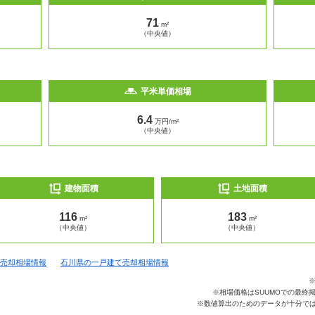
71
m²
（中央値）
平米単価相場
6.4
万円/m²
（中央値）
建物面積
土地面積
116
183
m²
m²
（中央値）
（中央値）
売却相場情報
石川県の一戸建て売却相場情報
※相場価格はSUUMOでの最終
※数値算出のためのデータが十分では