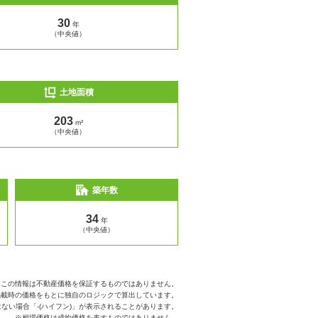
30
年
（中央値）
土地面積
203
m²
（中央値）
築年数
34
年
（中央値）
※この情報は不動産価格を保証するものではありません。
掲載時の価格をもとに独自のロジックで算出しています。
ない場合「-(ハイフン)」が表示されることがあります。
※相場価格は成約価格を表すものではありません。