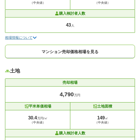
（中央値）
（中央値）
購入検討者人数
43
人
相場情報について
マンション売却価格相場を見る
土地
売却相場
4,790
万円
平米単価相場
土地面積
30.4
149
万円/㎡
㎡
（中央値）
（中央値）
購入検討者人数