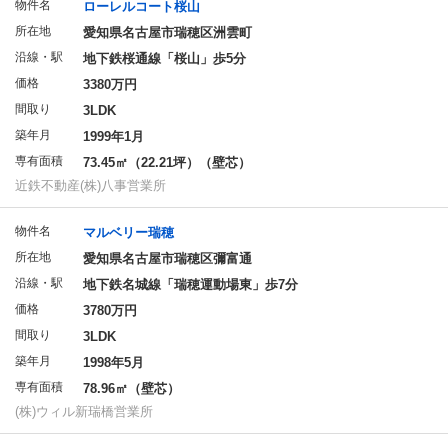
物件名
ローレルコート桜山
所在地
愛知県名古屋市瑞穂区洲雲町
沿線・駅
地下鉄桜通線「桜山」歩5分
価格
3380万円
間取り
3LDK
築年月
1999年1月
専有面積
73.45㎡（22.21坪）（壁芯）
近鉄不動産(株)八事営業所
物件名
マルベリー瑞穂
所在地
愛知県名古屋市瑞穂区彌富通
沿線・駅
地下鉄名城線「瑞穂運動場東」歩7分
価格
3780万円
間取り
3LDK
築年月
1998年5月
専有面積
78.96㎡（壁芯）
(株)ウィル新瑞橋営業所