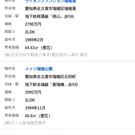
物件名
ライオンズマンション瑞穂通
所在地
愛知県名古屋市瑞穂区瑞穂通
沿線・駅
地下鉄桜通線「桜山」歩5分
価格
2798万円
間取り
2LDK
築年月
1989年2月
専有面積
64.63㎡（壁芯）
(株)大京穴吹不動産八事店/電話受付→本社:東京
物件名
メイツ瑞穂公園
所在地
愛知県名古屋市瑞穂区石田町
沿線・駅
地下鉄名城線「新瑞橋」歩5分
価格
2995万円
間取り
2LDK
築年月
1994年11月
専有面積
66.8㎡（壁芯）
(株)ウィル新瑞橋営業所