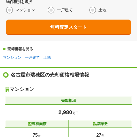
物件種別を選択
マンション
一戸建て
土地
無料査定スタート
売却情報を見る
マンション
一戸建て
土地
名古屋市瑞穂区の売却価格相場情報
マンション
売却相場
2,980
万円
専有面積
築年数
75
27
㎡
年