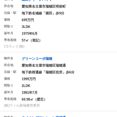
所在地
愛知県名古屋市瑞穂区明前町
沿線・駅
地下鉄名城線「堀田」歩9分
価格
699万円
間取り
3LDK
築年月
1975年6月
専有面積
57㎡（登記）
CSランド(株)
物件名
グリーンコーポ瑞穂
所在地
愛知県名古屋市瑞穂区瑞穂通
沿線・駅
地下鉄桜通線「瑞穂区役所」歩6分
価格
1999万円
間取り
2LDK
築年月
1981年7月
専有面積
69.98㎡（壁芯）
(株)ウィル新瑞橋営業所