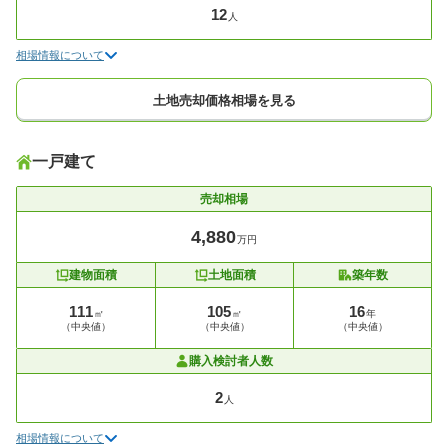
12
人
相場情報について
土地売却価格相場を見る
一戸建て
売却相場
4,880
万円
建物面積
土地面積
築年数
111
105
16
㎡
㎡
年
（中央値）
（中央値）
（中央値）
購入検討者人数
2
人
相場情報について