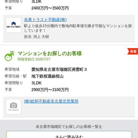
希望間取り
3LDK
予算
2400万円〜3500万円
名東トラスト不動産(株)
駅より徒歩15分圏内で敷地内駐車場引継ぎ可能なマンションを探
しています！
担当: 渕上 大樹
マンションをお探しのお客様
情報登録日 2026/7/27
希望地域
愛知県名古屋市瑞穂区洲雲町３
希望沿線・駅
地下鉄桜通線桜山
希望間取り
3LDK
予算
2900万円〜3100万円
(株)総和不動産名古屋北営業所
名古屋市瑞穂区でお探しのお客様一覧を
さらに読み込む