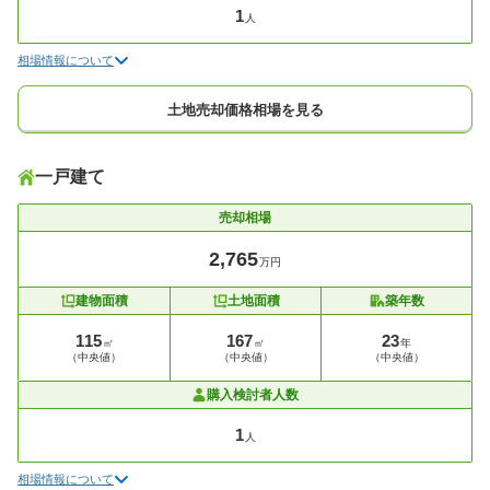
1
人
相場情報について
土地売却価格相場を見る
一戸建て
売却相場
2,765
万円
建物面積
土地面積
築年数
115
167
23
㎡
㎡
年
（中央値）
（中央値）
（中央値）
購入検討者人数
1
人
相場情報について