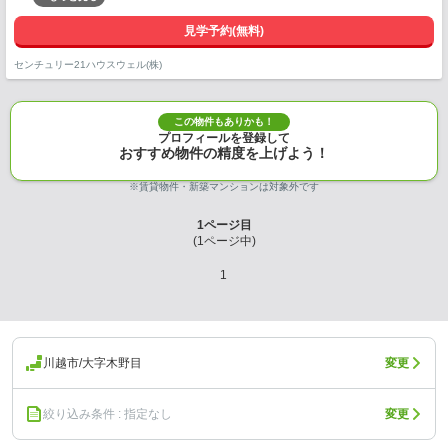
見学予約(無料)
センチュリー21ハウスウェル(株)
この物件もありかも！
プロフィールを登録して
おすすめ物件の精度を上げよう！
※賃貸物件・新築マンションは対象外です
1
ページ目
(
1
ページ中)
1
川越市/大字木野目
変更
絞り込み条件 : 指定なし
変更