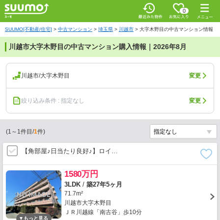
0
SUUMO[不動産/住宅]
>
中古マンション
>
埼玉県
>
川越市
>
大字木野目の中古マンション情報
川越市大字木野目の中古マンション購入情報｜2026年8月
川越市/大字木野目
変更
絞り込み条件 : 指定なし
変更
(
1
～
1
件目/
1
件)
【角部屋♪日当たり良好♪】ロイ…
1580万円
3LDK
/
築27年5ヶ月
71.7m²
川越市大字木野目
ＪＲ川越線「南古谷」歩10分