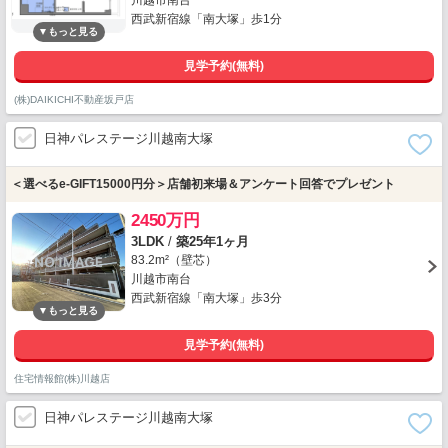
川越市南台
西武新宿線「南大塚」歩1分
見学予約(無料)
(株)DAIKICHI不動産坂戸店
日神パレステージ川越南大塚
＜選べるe-GIFT15000円分＞店舗初来場＆アンケート回答でプレゼント
2450万円
3LDK
/
築25年1ヶ月
83.2m²（壁芯）
川越市南台
西武新宿線「南大塚」歩3分
見学予約(無料)
住宅情報館(株)川越店
日神パレステージ川越南大塚