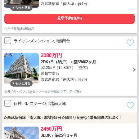
西武新宿線「南大塚」歩1分
見学予約(無料)
住宅情報館(株)川越店
ライオンズマンション川越南台
2080万円
2DK+S（納戸）
/
築35年2ヶ月
52.25m²（15.80坪）（壁芯）
川越市南台
西武新宿線「南大塚」歩7分
三井のリハウス川越センター三井不動産リアルティ(株)
日神パレステージ川越南大塚
☆西武新宿線「南大塚」駅徒歩3分☆陽当り良好な4階角部屋の3LDK！
2450万円
3LDK
/
築25年1ヶ月