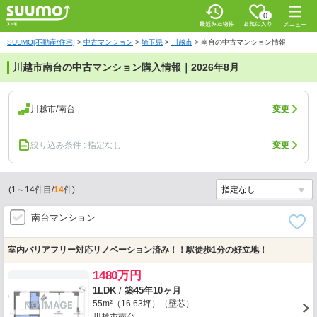
0
SUUMO[不動産/住宅]
>
中古マンション
>
埼玉県
>
川越市
>
南台の中古マンション情報
川越市南台の中古マンション購入情報｜2026年8月
川越市/南台
変更
絞り込み条件 : 指定なし
変更
(
1
～
14
件目/
14
件)
南台マンション
室内バリアフリー対応リノベーション済み！！駅徒歩1分の好立地！
1480万円
1LDK
/
築45年10ヶ月
55m²（16.63坪）（壁芯）