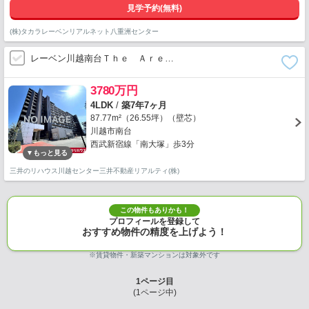
見学予約(無料)
(株)タカラレーベンリアルネット八重洲センター
レーベン川越南台Ｔｈｅ Ａｒｅ…
3780万円
4LDK
/
築7年7ヶ月
87.77m²（26.55坪）（壁芯）
川越市南台
西武新宿線「南大塚」歩3分
三井のリハウス川越センター三井不動産リアルティ(株)
この物件もありかも！
プロフィールを登録して
おすすめ物件の精度を上げよう！
※賃貸物件・新築マンションは対象外です
1
ページ目
(
1
ページ中)