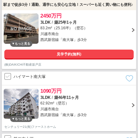
駅まで徒歩3分！通勤、通学にも安心な立地！スーパーも近く買い物にも便利♪
2450万円
3LDK
/
築25年1ヶ月
83.2m²（25.16坪）（壁芯）
川越市南台
西武新宿線「南大塚」歩3分
見学予約(無料)
(株)DAIKICHI不動産坂戸店
ハイマート南大塚
1090万円
3LDK
/
築46年11ヶ月
62.92m²（壁芯）
川越市南台
西武新宿線「南大塚」歩3分
センチュリー21(有)ファーストホーム