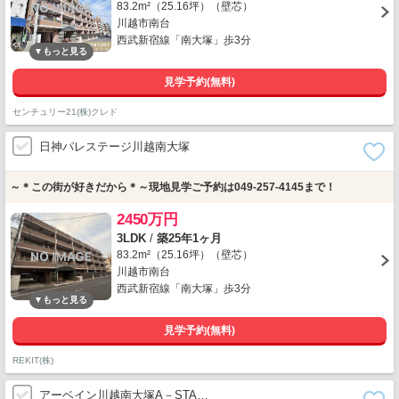
83.2m²（25.16坪）（壁芯）
川越市南台
西武新宿線「南大塚」歩3分
見学予約(無料)
センチュリー21(株)クレド
日神パレステージ川越南大塚
～＊この街が好きだから＊～現地見学ご予約は049-257-4145まで！
2450万円
3LDK
/
築25年1ヶ月
83.2m²（25.16坪）（壁芯）
川越市南台
西武新宿線「南大塚」歩3分
見学予約(無料)
REKIT(株)
アーベイン川越南大塚A－STA…