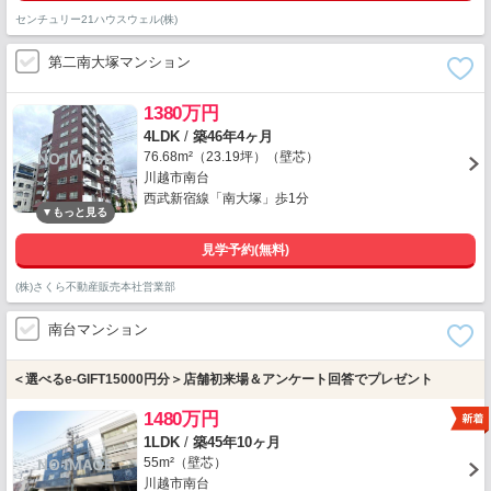
センチュリー21ハウスウェル(株)
第二南大塚マンション
1380万円
4LDK
/
築46年4ヶ月
76.68m²（23.19坪）（壁芯）
川越市南台
西武新宿線「南大塚」歩1分
見学予約(無料)
(株)さくら不動産販売本社営業部
南台マンション
＜選べるe-GIFT15000円分＞店舗初来場＆アンケート回答でプレゼント
1480万円
1LDK
/
築45年10ヶ月
55m²（壁芯）
川越市南台