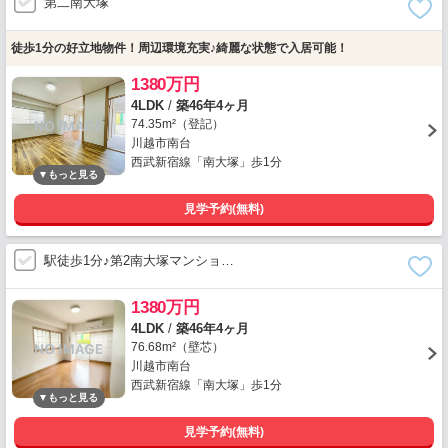
第二南大塚
徒歩1分の好立地物件！周辺環境充実♪綺麗な状態で入居可能！
1380万円
4LDK
/
築46年4ヶ月
74.35m²（登記）
川越市南台
西武新宿線「南大塚」歩1分
見学予約(無料)
駅徒歩1分♪第2南大塚マンショ…
1380万円
4LDK
/
築46年4ヶ月
76.68m²（壁芯）
川越市南台
西武新宿線「南大塚」歩1分
見学予約(無料)