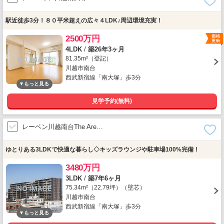
駅近徒歩3分！８０平米超えの広々４LDK♪周辺環境充実！
2500万円
4LDK
/
築26年3ヶ月
81.35m²（登記）
川越市南台
西武新宿線「南大塚」歩3分
見学予約(無料)
レーベン川越南台The Are…
ゆとりある3LDKで快適な暮らし◇キッズラウンジや駐車場100%完備！
3480万円
3LDK
/
築7年6ヶ月
75.34m²（22.79坪）（壁芯）
川越市南台
西武新宿線「南大塚」歩3分