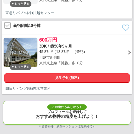
東武東上線「川越」歩13分
東急リバブル(株)川越センター
新宿団地10号棟
600万円
3DK
/
築56年9ヶ月
45.87m²（13.87坪）（登記）
川越市新宿町
東武東上線「川越」歩10分
見学予約(無料)
朝日リビング(株)志木営業所
この物件もありかも！
プロフィールを登録して
おすすめ物件の精度を上げよう！
※賃貸物件・新築マンションは対象外です