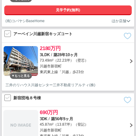
見学予約(無料)
(有)コバヤシBaseHome
アーベイン川越新宿キッズコート
2180万円
3LDK
/
築28年10ヶ月
73.49m²（22.23坪）（壁芯）
川越市新宿町
東武東上線「川越」歩23分
三井のリハウス川越センター三井不動産リアルティ(株)
新宿団地８号棟
690万円
3DK
/
築56年9ヶ月
45.87m²（13.87坪）（登記）
川越市新宿町