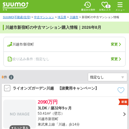
0
SUUMO[不動産/住宅]
>
中古マンション
>
埼玉県
>
川越市
>
新宿町の中古マンション情報
川越市新宿町の中古マンション購入情報｜2026年8月
川越市/新宿町
変更
絞り込み条件 : 指定なし
変更
8
件
ライオンズガーデン川越 【諸費用キャンペーン】
2090万円
3LDK
/
築32年9ヶ月
53.41m²（壁芯）
川越市新宿町
東武東上線「川越」歩14分