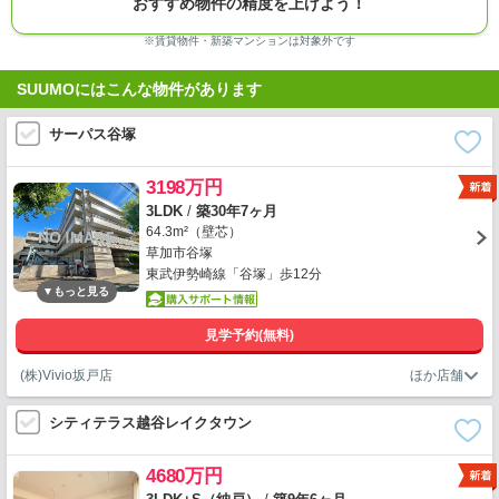
おすすめ物件の精度を上げよう！
※賃貸物件・新築マンションは対象外です
SUUMOにはこんな物件があります
サーパス谷塚
3198万円
3LDK
/
築30年7ヶ月
64.3m²（壁芯）
草加市谷塚
東武伊勢崎線「谷塚」歩12分
見学予約(無料)
(株)Vivio坂戸店
シティテラス越谷レイクタウン
4680万円