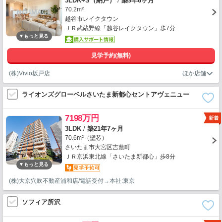
3LDK+S（納戸）
/
築9年6ヶ月
70.2m²
越谷市レイクタウン
ＪＲ武蔵野線「越谷レイクタウン」歩7分
見学予約(無料)
(株)Vivio坂戸店
ライオンズグローベルさいたま新都心セントアヴェニュー
7198万円
3LDK
/
築21年7ヶ月
70.6m²（壁芯）
さいたま市大宮区吉敷町
ＪＲ京浜東北線「さいたま新都心」歩8分
(株)大京穴吹不動産浦和店/電話受付→本社:東京
ソフィア所沢