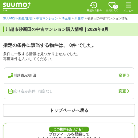
0
SUUMO[不動産/住宅]
>
中古マンション
>
埼玉県
>
川越市
>
砂新田の中古マンション情報
川越市砂新田の中古マンション購入情報｜2026年8月
指定の条件に該当する物件は、
0件
でした。
条件に一致する情報は見つかりませんでした。
再度条件を入力してください。
川越市/砂新田
変更
絞り込み条件 : 指定なし
変更
トップページへ戻る
この物件もありかも！
プロフィールを登録して