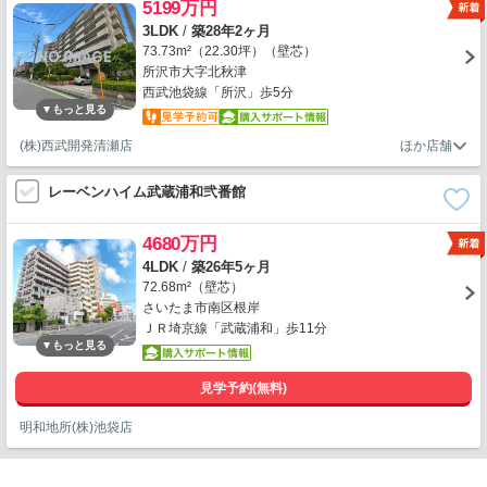
5199万円
3LDK
/
築28年2ヶ月
73.73m²（22.30坪）（壁芯）
所沢市大字北秋津
西武池袋線「所沢」歩5分
(株)西武開発清瀬店
レーベンハイム武蔵浦和弐番館
4680万円
4LDK
/
築26年5ヶ月
72.68m²（壁芯）
さいたま市南区根岸
ＪＲ埼京線「武蔵浦和」歩11分
見学予約(無料)
明和地所(株)池袋店