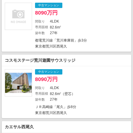
2
中古マンション
1
1
8090万円
3
1
1
3
2
2
4LDK
2
間取り
1
1
専用面積
82.6m
2
11
4
3
27年
築年数
1
8
5
7
2
1
都電荒川線「荒川車庫前」歩3分
6
3
3
1
東京都荒川区西尾久
1
3
1
1
5
3
3
1
2
2
1
コスモステージ荒川遊園サウスリッジ
2
6
1
1
9
3
2
4
1
中古マンション
4
2
9
8090万円
1
3
1
3
2
4LDK
15
間取り
1
1
3
専用面積
82.6m
（壁芯）
2
1
1
2
1274件中、中心地から近い999件までを
27年
築年数
1
表示しています。
ＪＲ高崎線「尾久」歩8分
4
1
2
1
地図の種類
2
3
東京都荒川区西尾久
カエサル西尾久