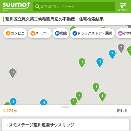
条件変更
荒川区立尾久第二幼稚園
周辺の不動産・住宅検索結果
1
1
2
3
コンビニ
スーパー
病院
ドラッグストア・薬局
小学
2
3
1
1
11
1
2
1
1
1
4
1
5
3
1,274
閉じる
件
2
9
2
1
2
2
1
24
8
コスモステージ荒川遊園サウスリッジ
1
18