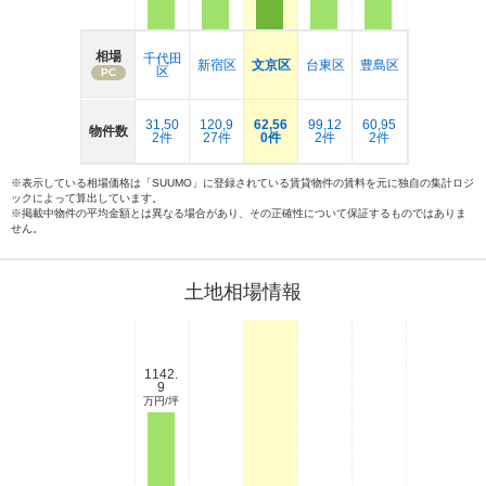
相場
千代田
新宿区
文京区
台東区
豊島区
区
PC
31,50
120,9
62,56
99,12
60,95
物件数
2件
27件
0件
2件
2件
※表示している相場価格は「SUUMO」に登録されている賃貸物件の賃料を元に独自の集計ロジ
ックによって算出しています。
※掲載中物件の平均金額とは異なる場合があり、その正確性について保証するものではありま
せん。
土地相場情報
1142.
9
万円/坪