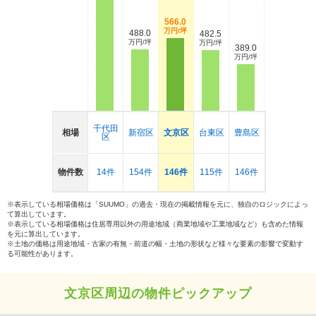
566.0
万円/坪
488.0
482.5
万円/坪
万円/坪
389.0
万円/坪
千代田
相場
新宿区
文京区
台東区
豊島区
区
物件数
14件
154件
146件
115件
146件
※表示している相場価格は「SUUMO」の過去・現在の掲載情報を元に、独自のロジックによっ
て算出しています。
※表示している相場価格は住居専用以外の用途地域（商業地域や工業地域など）も含めた情報
を元に算出しています。
※土地の価格は用途地域・古家の有無・前道の幅・土地の形状など様々な要素の影響で変動す
る可能性があります。
文京区周辺の物件ピックアップ