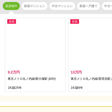
賃貸物件
新築マンション
中古マンション
新築一戸建て
中古
新着
新着
9.2万円
13万円
東京メトロ丸ノ内線/新大塚駅 歩8分
東京メトロ丸ノ内線/茗荷谷駅 
1K/築25年
1K/築9年