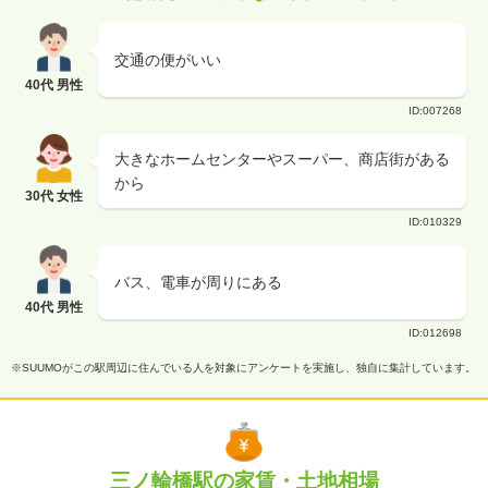
交通の便がいい
40代 男性
ID:007268
大きなホームセンターやスーパー、商店街がある
から
30代 女性
ID:010329
バス、電車が周りにある
40代 男性
ID:012698
※SUUMOがこの駅周辺に住んでいる人を対象にアンケートを実施し、独自に集計しています。
三ノ輪橋駅の家賃・土地相場