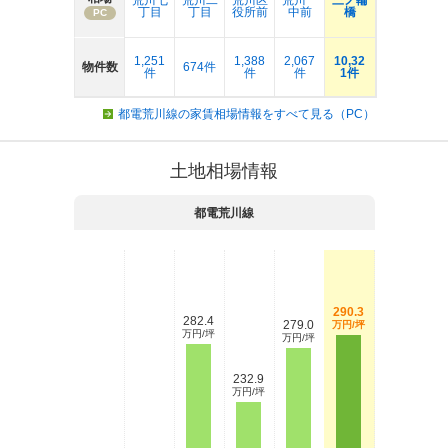
荒川七
荒川二
荒川区
荒川一
三ノ輪
丁目
丁目
役所前
中前
橋
PC
1,251
1,388
2,067
10,32
物件数
674件
件
件
件
1件
都電荒川線の家賃相場情報をすべて見る（PC）
土地相場情報
都電荒川線
290.3
282.4
279.0
万円/坪
万円/坪
万円/坪
232.9
万円/坪