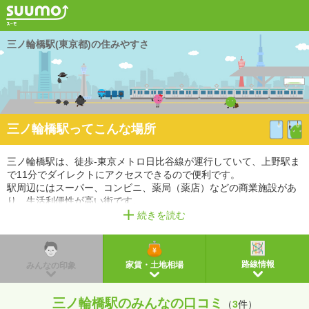
三ノ輪橋駅(東京都)の住みやすさ
三ノ輪橋駅ってこんな場所
三ノ輪橋駅は、徒歩-東京メトロ日比谷線が運行していて、上野駅ま
で11分でダイレクトにアクセスできるので便利です。
駅周辺にはスーパー、コンビニ、薬局（薬店）などの商業施設があ
り、生活利便性が高い街です。
また、幼稚園・保育園、小学校、中学校があるので、教育環境も充
続きを読む
実しています。
※掲載しているアクセス情報は2021年3月時点のものです。
※経路情報、所要時間情報は平日・日中の標準的な所要時間での乗り換え経路を採用していま
路線情報
家賃・土地相場
みんなの印象
す。
三ノ輪橋駅のみんなの口コミ
（
3
件）