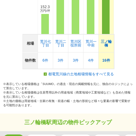
152.3
万円/坪
荒川七
荒川二
荒川区
荒川一
三ノ輪
相場
丁目
丁目
役所前
中前
橋
物件数
6件
3件
3件
4件
16件
都電荒川線の土地相場情報をすべて見る
※表示している相場価格は「SUUMO」の過去・現在の掲載情報を元に、独自のロジックによっ
て算出しています。
※表示している相場価格は住居専用以外の用途地域（商業地域や工業地域など）も含めた情報
を元に算出しています。
※土地の価格は用途地域・古家の有無・前道の幅・土地の形状など様々な要素の影響で変動す
る可能性があります。
三ノ輪橋駅周辺の物件ピックアップ