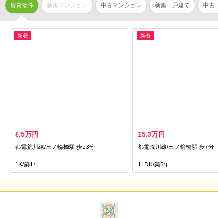
賃貸物件
新築マンション
中古マンション
新築一戸建て
中古
新着
新着
8.5万円
15.3万円
都電荒川線/三ノ輪橋駅 歩13分
都電荒川線/三ノ輪橋駅 歩7分
1K/築1年
1LDK/築3年