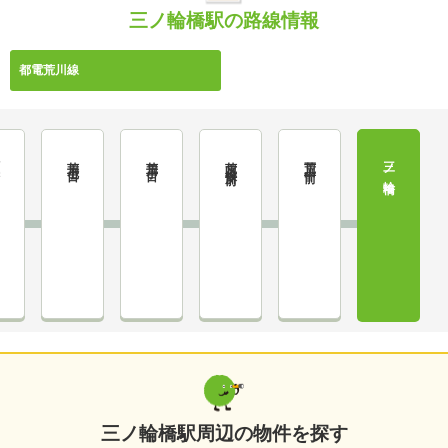
三ノ輪橋駅の路線情報
都電荒川線
荒川七丁目
荒川二丁目
荒川区役所前
荒川一中前
三ノ輪橋
前
三ノ輪橋駅周辺の物件を探す