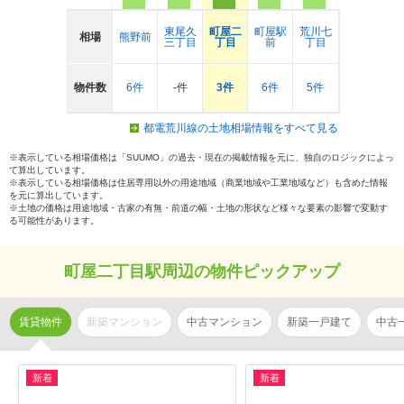
東尾久
町屋二
町屋駅
荒川七
相場
熊野前
三丁目
丁目
前
丁目
物件数
6件
-件
3件
6件
5件
都電荒川線の土地相場情報をすべて見る
※表示している相場価格は「SUUMO」の過去・現在の掲載情報を元に、独自のロジックによっ
て算出しています。
※表示している相場価格は住居専用以外の用途地域（商業地域や工業地域など）も含めた情報
を元に算出しています。
※土地の価格は用途地域・古家の有無・前道の幅・土地の形状など様々な要素の影響で変動す
る可能性があります。
町屋二丁目駅周辺の物件ピックアップ
賃貸物件
新築マンション
中古マンション
新築一戸建て
中古
新着
新着