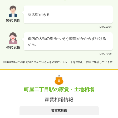
商店街がある
50代 男性
ID:001094
都内の大抵の場所へ そう時間がかからず行ける
から。
40代 女性
ID:007706
※SUUMOがこの駅周辺に住んでいる人を対象にアンケートを実施し、独自に集計しています。
町屋二丁目駅の家賃・土地相場
家賃相場情報
都電荒川線