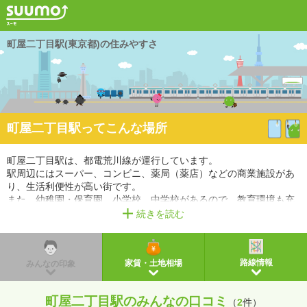
町屋二丁目駅(東京都)の住みやすさ
町屋二丁目駅ってこんな場所
町屋二丁目駅は、都電荒川線が運行しています。
駅周辺にはスーパー、コンビニ、薬局（薬店）などの商業施設があ
り、生活利便性が高い街です。
また、幼稚園・保育園、小学校、中学校があるので、教育環境も充
実しています。
続きを読む
※掲載しているアクセス情報は2021年3月時点のものです。
※経路情報、所要時間情報は平日・日中の標準的な所要時間での乗り換え経路を採用していま
す。
路線情報
家賃・土地相場
みんなの印象
町屋二丁目駅のみんなの口コミ
（
2
件）