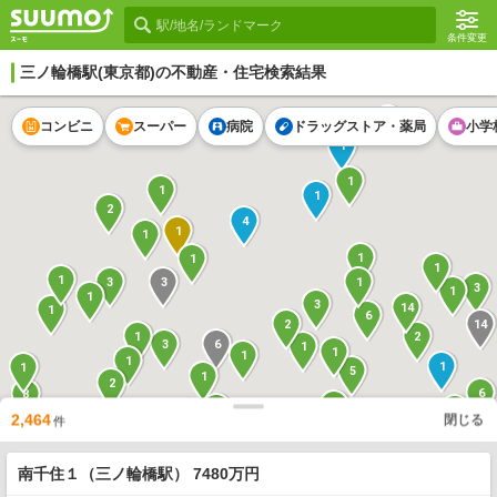
条件変更
三ノ輪橋駅
(東京都)の不動産・住宅検索結果
2
コンビニ
スーパー
病院
ドラッグストア・薬局
小学
1
1
1
1
2
4
1
1
1
1
1
1
3
1
3
3
1
1
3
14
1
6
14
2
1
2
6
3
1
1
1
1
1
1
5
1
2
6
8
3
7
1
2,464
閉じる
2
件
2
1
6
2
3
2
3
1
南千住１（三ノ輪橋駅） 7480万円
1
7
1
2
3
2