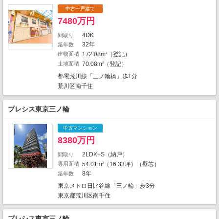
6
1
1
4
中古一戸建て
6
2
3
2
7480万円
2
6
2
1
3
2
2
4
5
4DK
間取り
3
1
9
32年
築年数
2
8
1
3
1
1
3
建物面積
172.08m
（登記）
2
1
1
11
4
土地面積
70.08m
（登記）
7
2
1
12
1
4
1
17
2
都電荒川線「三ノ輪橋」歩1分
3
10
1
13
3
2
1
荒川区南千住
16
1
3
20
2
16
2
1
5
1
1
プレシス東京三ノ輪
3
32
3
1
14
1
6
中古マンション
16
1
23
8380万円
4
2
15
2LDK+S（納戸）
間取り
4
2464件中、中心地から近い999件までを
専用面積
54.01m
（16.33坪）（壁芯）
2
20
表示しています。
1
8年
築年数
1
1
8
地図の種類
10
1
東京メトロ日比谷線「三ノ輪」歩3分
東京都荒川区南千住
プレシス東京三ノ輪