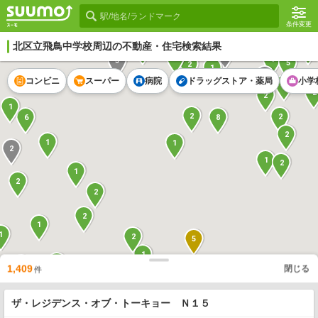
条件変更
北区立飛鳥中学校
周辺の不動産・住宅検索結果
1
6
9
1
1
3
5
2
1
2
コンビニ
スーパー
病院
ドラッグストア・薬局
小学
1
2
2
1
2
2
8
6
2
1
1
2
1
2
1
2
2
2
1
1
2
5
1
1
1
1,409
閉じる
1
件
1
2
2
1
30
1
ザ・レジデンス・オブ・トーキョー Ｎ１５
1
1
1