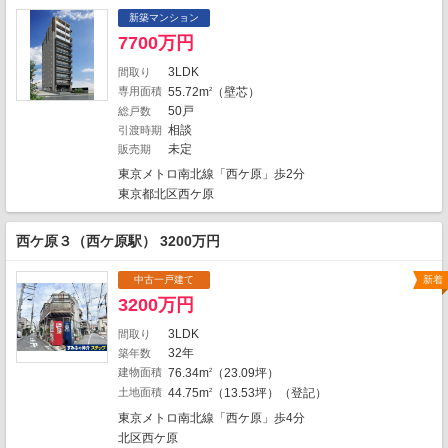
2
14
3
新築マンション
5
7700万円
3
3LDK
間取り
3
1
専用面積
55.72m
（壁芯）
2
1
1
50戸
総戸数
1
相談
2
引渡時期
2
12
未定
販売期
1
1
1
3
4
2
2
1
東京メトロ南北線「西ケ原」歩2分
17
2
3
東京都北区西ケ原
4
1
6
3
1
4
2
1
11
4
西ケ原３（西ケ原駅） 3200万円
5
3
2
16
9
3
中古一戸建て
新着
1
1
1
2
1
1
1
1
3200万円
1
1
1
3LDK
間取り
32年
2
築年数
11
1
1
2
4
建物面積
76.34m
（23.09坪）
地図の種類
2
1
1
1
土地面積
44.75m
（13.53坪）（登記）
2
東京メトロ南北線「西ケ原」歩4分
北区西ケ原