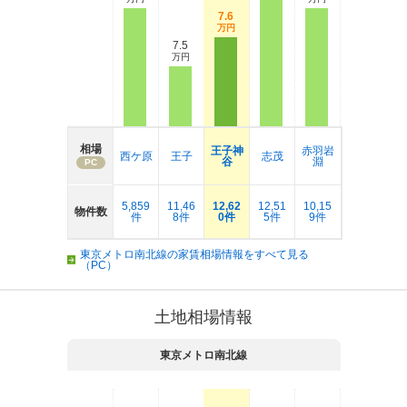
7.6
万円
7.5
万円
相場
王子神
赤羽岩
西ケ原
王子
志茂
谷
淵
PC
5,859
11,46
12,62
12,51
10,15
物件数
件
8件
0件
5件
9件
東京メトロ南北線の家賃相場情報をすべて見る
（PC）
土地相場情報
東京メトロ南北線