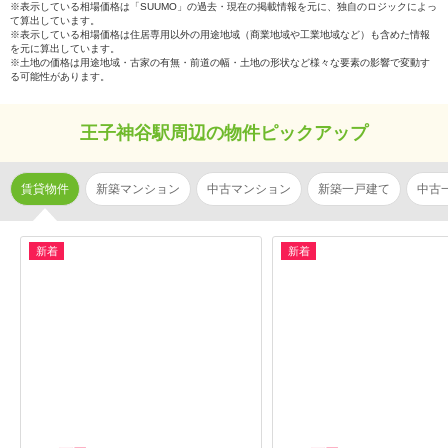
※表示している相場価格は「SUUMO」の過去・現在の掲載情報を元に、独自のロジックによっ
て算出しています。
※表示している相場価格は住居専用以外の用途地域（商業地域や工業地域など）も含めた情報
を元に算出しています。
※土地の価格は用途地域・古家の有無・前道の幅・土地の形状など様々な要素の影響で変動す
る可能性があります。
王子神谷駅周辺の物件ピックアップ
賃貸物件
新築マンション
中古マンション
新築一戸建て
中古
新着
新着