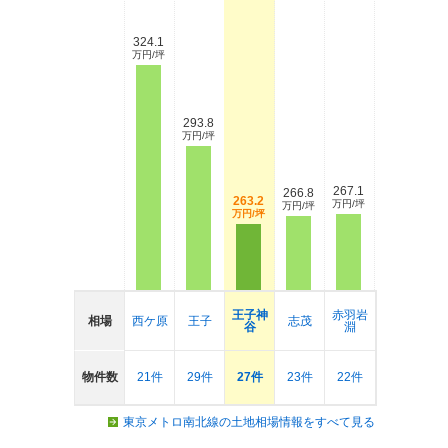
324.1
万円/坪
293.8
万円/坪
267.1
266.8
263.2
万円/坪
万円/坪
万円/坪
王子神
赤羽岩
相場
西ケ原
王子
志茂
谷
淵
物件数
21件
29件
27件
23件
22件
東京メトロ南北線の土地相場情報をすべて見る