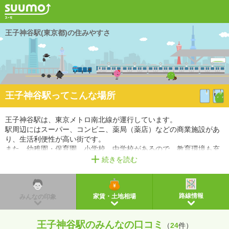
王子神谷駅(東京都)の住みやすさ
王子神谷駅ってこんな場所
王子神谷駅は、東京メトロ南北線が運行しています。
駅周辺にはスーパー、コンビニ、薬局（薬店）などの商業施設があ
り、生活利便性が高い街です。
また、幼稚園・保育園、小学校、中学校があるので、教育環境も充
実しています。
続きを読む
※掲載しているアクセス情報は2021年3月時点のものです。
※経路情報、所要時間情報は平日・日中の標準的な所要時間での乗り換え経路を採用していま
す。
路線情報
家賃・土地相場
みんなの印象
王子神谷駅のみんなの口コミ
（
24
件）