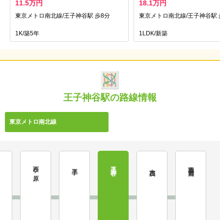
11.5万円
18.1万円
東京メトロ南北線/王子神谷駅 歩8分
東京メトロ南北線/王子神谷駅 
1K/築5年
1LDK/新築
王子神谷駅の路線情報
東京メトロ南北線
西ケ原
王子神谷
赤羽岩淵
込
王子
志茂