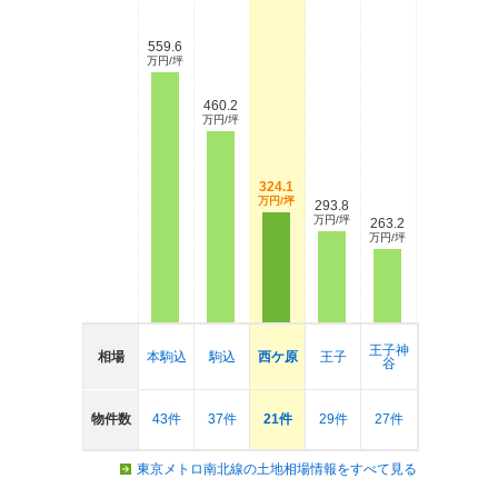
559.6
万円/坪
460.2
万円/坪
324.1
万円/坪
293.8
万円/坪
263.2
万円/坪
王子神
相場
本駒込
駒込
西ケ原
王子
谷
物件数
43件
37件
21件
29件
27件
東京メトロ南北線の土地相場情報をすべて見る