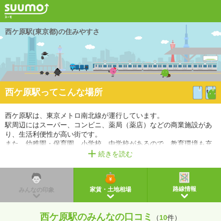
西ケ原駅(東京都)の住みやすさ
西ケ原駅ってこんな場所
西ケ原駅は、東京メトロ南北線が運行しています。
駅周辺にはスーパー、コンビニ、薬局（薬店）などの商業施設があ
り、生活利便性が高い街です。
また、幼稚園・保育園、小学校、中学校があるので、教育環境も充
実しています。
続きを読む
※掲載しているアクセス情報は2021年3月時点のものです。
※経路情報、所要時間情報は平日・日中の標準的な所要時間での乗り換え経路を採用していま
す。
路線情報
家賃・土地相場
みんなの印象
西ケ原駅のみんなの口コミ
（
10
件）