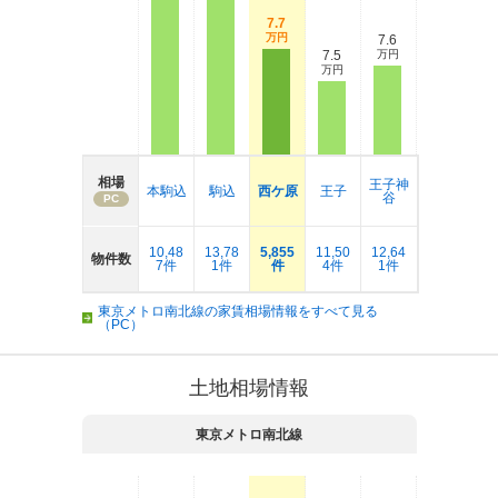
7.7
万円
7.6
7.5
万円
万円
相場
王子神
本駒込
駒込
西ケ原
王子
谷
PC
10,48
13,78
5,855
11,50
12,64
物件数
7件
1件
件
4件
1件
東京メトロ南北線の家賃相場情報をすべて見る
（PC）
土地相場情報
東京メトロ南北線