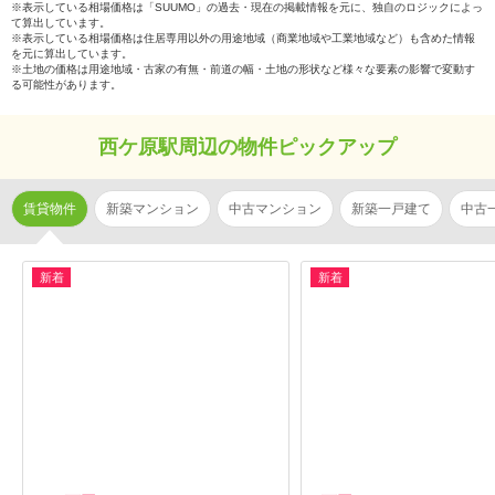
※表示している相場価格は「SUUMO」の過去・現在の掲載情報を元に、独自のロジックによっ
て算出しています。
※表示している相場価格は住居専用以外の用途地域（商業地域や工業地域など）も含めた情報
を元に算出しています。
※土地の価格は用途地域・古家の有無・前道の幅・土地の形状など様々な要素の影響で変動す
る可能性があります。
西ケ原駅周辺の物件ピックアップ
賃貸物件
新築マンション
中古マンション
新築一戸建て
中古
新着
新着