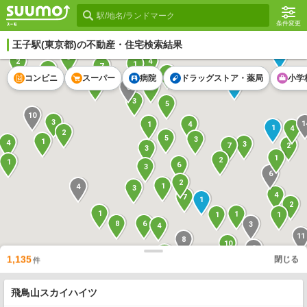
条件変更
王子駅
(東京都)の不動産・住宅検索結果
1
5
2
4
1
7
1
9
コンビニ
スーパー
病院
ドラッグストア・薬局
小学
1
2
3
1
3
5
10
3
1
4
1
1
4
2
5
3
1
4
3
2
7
3
1
2
1
6
3
6
2
1
4
3
4
7
1
2
1
1
1
1
8
6
3
4
11
8
10
3
1
1,135
閉じる
件
1
6
1
2
13
4
飛鳥山スカイハイツ
2
6