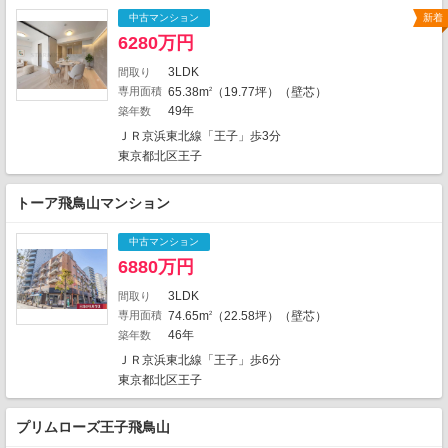
2
2
2
中古マンション
新着
4
4
1
6280万円
1
1
3LDK
5
間取り
1
専用面積
65.38m
（19.77坪）（壁芯）
2
1
1
1
49年
築年数
4
ＪＲ京浜東北線「王子」歩3分
2
4
1
5
1
東京都北区王子
1
1
トーア飛鳥山マンション
4
1
1
1
3
2
中古マンション
1
10
6880万円
1
4
1
1
4
1
6
3LDK
間取り
1
専用面積
74.65m
（22.58坪）（壁芯）
2
1
1135件中、中心地から近い999件までを
46年
築年数
2
13
1
4
1
表示しています。
ＪＲ京浜東北線「王子」歩6分
1
2
1
地図の種類
東京都北区王子
プリムローズ王子飛鳥山