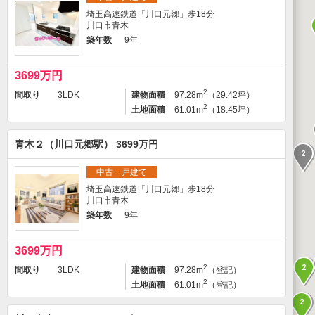
埼玉高速鉄道「川口元郷」歩18分
川口市青木
築年数
9年
3699万円
2
間取り
3LDK
建物面積
97.28m
（29.42坪）
2
土地面積
61.01m
（18.45坪）
青木２（川口元郷駅） 3699万円
2
中古一戸建て
埼玉高速鉄道「川口元郷」歩18分
川口市青木
築年数
9年
3699万円
2
2
間取り
3LDK
建物面積
97.28m
（登記）
2
土地面積
61.01m
（登記）
2