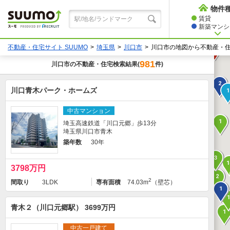
物件
賃貸
新築マンショ
不動産・住宅サイト SUUMO
埼玉県
川口市
川口市の地図から不動産・
1
981
川口市
の不動産・住宅検索結果
件)
(
2
川口青木パーク・ホームズ
1
中古マンション
1
埼玉高速鉄道「川口元郷」歩13分
埼玉県川口市青木
築年数
30年
3
1
3798万円
2
2
間取り
3LDK
専有面積
74.03m
（壁芯）
1
青木２（川口元郷駅） 3699万円
1
中古一戸建て