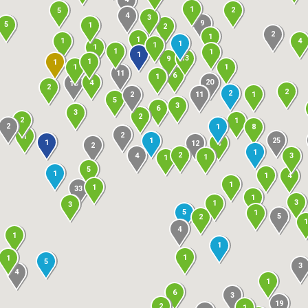
1
2
5
4
3
9
5
1
2
2
1
1
4
1
1
1
1
1
1
1
13
9
1
1
1
1
11
6
1
20
4
10
2
2
2
1
2
11
5
3
6
3
2
2
1
2
1
8
2
1
25
1
1
12
4
2
1
2
4
3
1
1
5
1
1
4
1
1
33
1
3
1
3
5
1
5
2
1
4
1
1
1
1
5
3
4
1
6
3
19
2
1