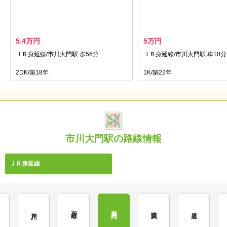
5.4万円
5万円
ＪＲ身延線/市川大門駅 歩56分
ＪＲ身延線/市川大門駅 車10分(4
2DK/築18年
1K/築22年
市川大門駅の路線情報
ＪＲ身延線
市川本町
市川大門
鰍沢口
芦川
落居