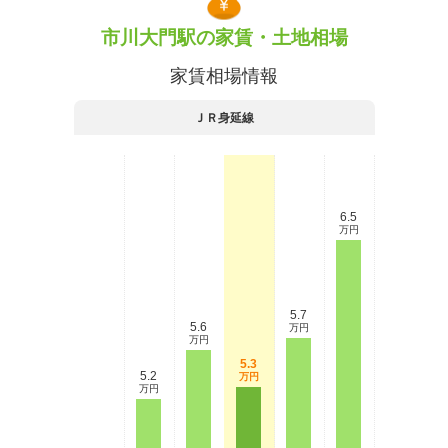
市川大門駅の家賃・土地相場
家賃相場情報
ＪＲ身延線
6.5
万円
5.7
5.6
万円
万円
5.3
5.2
万円
万円