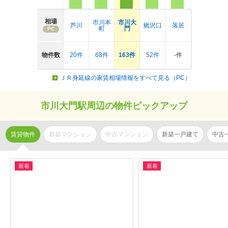
相場
市川本
市川大
芦川
鰍沢口
落居
町
門
PC
物件数
20件
68件
163件
52件
-件
ＪＲ身延線の家賃相場情報をすべて見る（PC）
市川大門駅周辺の物件ピックアップ
賃貸物件
新築マンション
中古マンション
新築一戸建て
中古
新着
新着