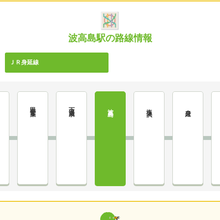
波高島駅の路線情報
ＪＲ身延線
甲斐常葉
下部温泉
波高島
塩之沢
身延