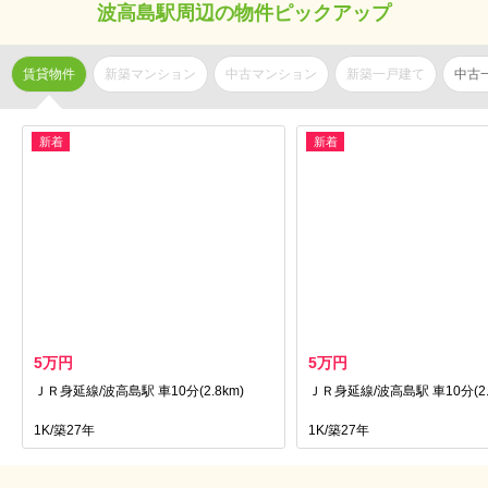
波高島駅周辺の物件ピックアップ
賃貸物件
新築マンション
中古マンション
新築一戸建て
中古
新着
新着
5万円
5万円
ＪＲ身延線/波高島駅 車10分(2.8km)
ＪＲ身延線/波高島駅 車10分(2.
1K/築27年
1K/築27年