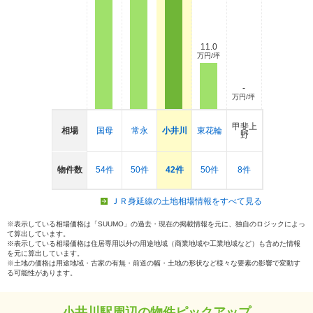
11.0
万円/坪
-
万円/坪
甲斐上
相場
国母
常永
小井川
東花輪
野
物件数
54件
50件
42件
50件
8件
ＪＲ身延線の土地相場情報をすべて見る
※表示している相場価格は「SUUMO」の過去・現在の掲載情報を元に、独自のロジックによっ
て算出しています。
※表示している相場価格は住居専用以外の用途地域（商業地域や工業地域など）も含めた情報
を元に算出しています。
※土地の価格は用途地域・古家の有無・前道の幅・土地の形状など様々な要素の影響で変動す
る可能性があります。
小井川駅周辺の物件ピックアップ