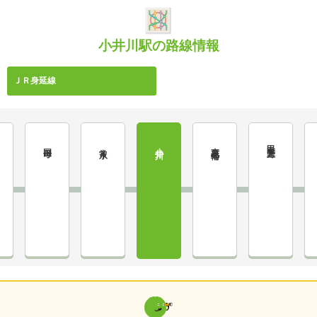
小井川駅の路線情報
ＪＲ身延線
甲斐上野
小井川
東花輪
国母
常永