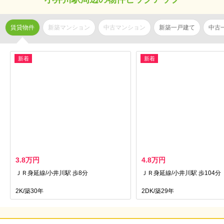
賃貸物件
新築マンション
中古マンション
新築一戸建て
中古
新着
新着
3.8万円
4.8万円
ＪＲ身延線/小井川駅 歩8分
ＪＲ身延線/小井川駅 歩104分
2K/築30年
2DK/築29年