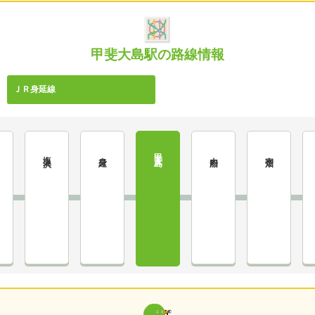
甲斐大島駅の路線情報
ＪＲ身延線
甲斐大島
塩之沢
身延
内船
寄畑