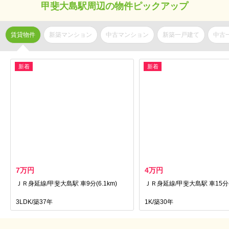
甲斐大島駅周辺の物件ピックアップ
賃貸物件
新築マンション
中古マンション
新築一戸建て
中古
新着
新着
7万円
4万円
ＪＲ身延線/甲斐大島駅 車9分(6.1km)
ＪＲ身延線/甲斐大島駅 車15分(9
3LDK/築37年
1K/築30年