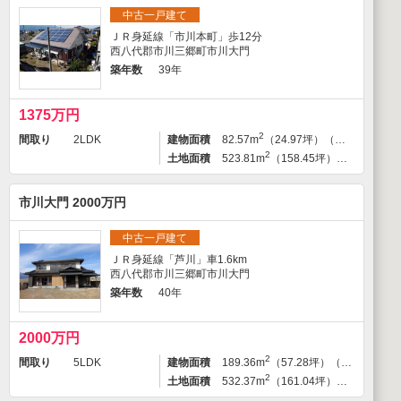
中古一戸建て
ＪＲ身延線「市川本町」歩12分
西八代郡市川三郷町市川大門
築年数
39年
1375万円
2
間取り
2LDK
建物面積
82.57m
（24.97坪）（登記）
2
土地面積
523.81m
（158.45坪）（登記）
市川大門 2000万円
中古一戸建て
ＪＲ身延線「芦川」車1.6km
西八代郡市川三郷町市川大門
築年数
40年
2000万円
2
間取り
5LDK
建物面積
189.36m
（57.28坪）（登記）
2
土地面積
532.37m
（161.04坪）（登記）