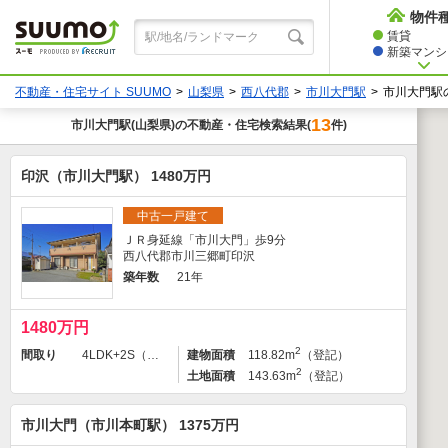
物件
賃貸
新築マンショ
不動産・住宅サイト SUUMO
山梨県
西八代郡
市川大門駅
市川大門駅
13
市川大門駅
(山梨県)の不動産・住宅検索結果
件)
(
印沢（市川大門駅） 1480万円
中古一戸建て
ＪＲ身延線「市川大門」歩9分
西八代郡市川三郷町印沢
築年数
21年
1480万円
2
間取り
4LDK+2S（納戸）
建物面積
118.82m
（登記）
2
土地面積
143.63m
（登記）
市川大門（市川本町駅） 1375万円